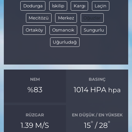
Dodurga
İskilip
Kargı
Laçin
Mecitözü
Merkez
Oğuzlar
Ortaköy
Osmancık
Sungurlu
Uğurludağ
NEM
BASINÇ
%83
1014 HPA
hpa
RÜZGAR
EN DÜŞÜK / EN YÜKSEK
°
°
1.39 M/S
15
/ 28