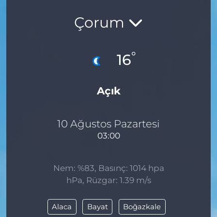
Çorum
°
16
Açık
10 Ağustos Pazartesi
03:00
Nem: %83, Basınç: 1014 hpa
hPa, Rüzgar: 1.39 m/s
Alaca
Bayat
Boğazkale