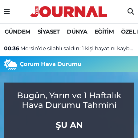
GÜNDEM
Nöbetçi Eczaneler
GÜNDEM
SİYASET
DÜNYA
EĞİTİM
ÖZEL
SİYASET
Hava Durumu
00:36
Mersin’de silahlı saldırı: 1 kişi hayatını kaybetti
SAĞLIK
Trafik Durumu
Çorum Hava Durumu
DÜNYA
Süper Lig Puan Durumu ve Fikstür
EĞİTİM
Tüm Manşetler
Bugün, Yarın ve 1 Haftalık
ÖZEL HABER
Son Dakika Haberleri
Hava Durumu Tahmini
Haber Arşivi
ŞU AN