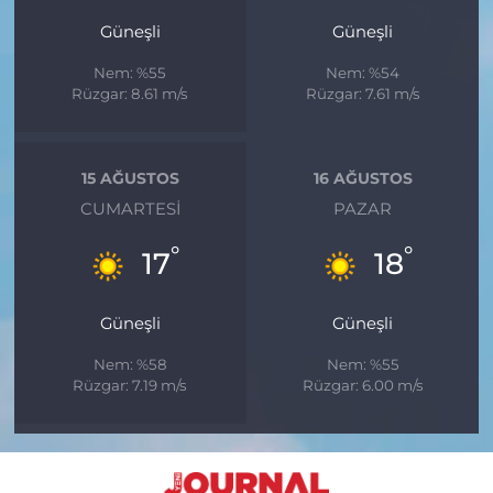
Güneşli
Güneşli
Nem: %55
Nem: %54
Rüzgar: 8.61 m/s
Rüzgar: 7.61 m/s
15 AĞUSTOS
16 AĞUSTOS
CUMARTESI
PAZAR
°
°
17
18
Güneşli
Güneşli
Nem: %58
Nem: %55
Rüzgar: 7.19 m/s
Rüzgar: 6.00 m/s