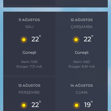
11 AĞUSTOS
12 AĞUSTOS
SALI
ÇARŞAMBA
°
°
22
22
Güneşli
Güneşli
Nem: %59
Nem: %60
Rüzgar: 7.31 m/s
Rüzgar: 8.81 m/s
13 AĞUSTOS
14 AĞUSTOS
PERŞEMBE
CUMA
°
°
22
19