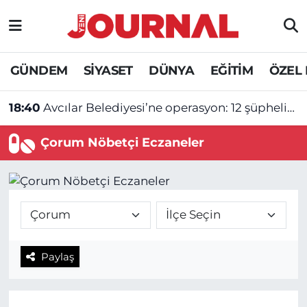
GÜNDEM
Nöbetçi Eczaneler
GÜNDEM
SİYASET
DÜNYA
EĞİTİM
ÖZEL
SİYASET
Hava Durumu
18:40
Avcılar Belediyesi’ne operasyon: 12 şüpheliye tutuklama talebi
SAĞLIK
Trafik Durumu
Çorum Nöbetçi Eczaneler
DÜNYA
Süper Lig Puan Durumu ve Fikstür
EĞİTİM
Tüm Manşetler
ÖZEL HABER
Son Dakika Haberleri
Paylaş
Haber Arşivi