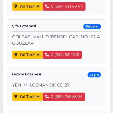
Yol Tarifi Al
0 (364) 491 40 44
Şifa Eczanesi
Oğuzlar
GÖLBAŞI MAH. EVRENSEL CAD. NO : 62 A
OĞUZLAR
Yol Tarifi Al
0 (364) 561 15 61
Gözde Eczanesi
Laçin
YENI MH.OSMANCIK CD.27
Yol Tarifi Al
0 (364) 745 55 04