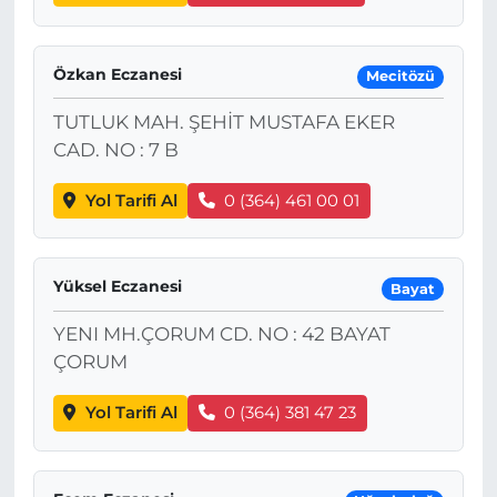
Özkan Eczanesi
Mecitözü
TUTLUK MAH. ŞEHİT MUSTAFA EKER
CAD. NO : 7 B
Yol Tarifi Al
0 (364) 461 00 01
Yüksel Eczanesi
Bayat
YENI MH.ÇORUM CD. NO : 42 BAYAT
ÇORUM
Yol Tarifi Al
0 (364) 381 47 23