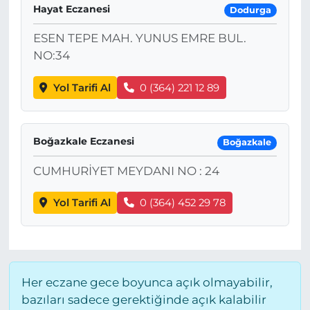
Hayat Eczanesi
Dodurga
ESEN TEPE MAH. YUNUS EMRE BUL.
NO:34
Yol Tarifi Al
0 (364) 221 12 89
Boğazkale Eczanesi
Boğazkale
CUMHURİYET MEYDANI NO : 24
Yol Tarifi Al
0 (364) 452 29 78
Her eczane gece boyunca açık olmayabilir,
bazıları sadece gerektiğinde açık kalabilir