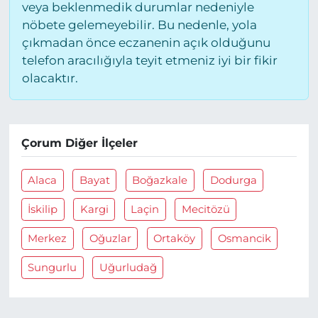
veya beklenmedik durumlar nedeniyle
nöbete gelemeyebilir. Bu nedenle, yola
çıkmadan önce eczanenin açık olduğunu
telefon aracılığıyla teyit etmeniz iyi bir fikir
olacaktır.
Çorum Diğer İlçeler
Alaca
Bayat
Boğazkale
Dodurga
İskilip
Kargi
Laçin
Mecitözü
Merkez
Oğuzlar
Ortaköy
Osmancik
Sungurlu
Uğurludağ