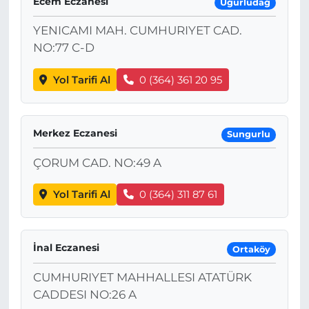
Ecem Eczanesi
Uğurludağ
YENICAMI MAH. CUMHURIYET CAD.
NO:77 C-D
Yol Tarifi Al
0 (364) 361 20 95
Merkez Eczanesi
Sungurlu
ÇORUM CAD. NO:49 A
Yol Tarifi Al
0 (364) 311 87 61
İnal Eczanesi
Ortaköy
CUMHURIYET MAHHALLESI ATATÜRK
CADDESI NO:26 A