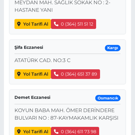
MEYDAN MAH. SAĞLIK SOKAK NO : 2-
HASTANE YANI
Yol Tarifi Al
0 (364) 511 51 12
Şifa Eczanesi
Kargı
ATATÜRK CAD. NO:3 C
Yol Tarifi Al
0 (364) 651 37 89
Demet Eczanesi
Osmancık
KOYUN BABA MAH. ÖMER DERİNDERE
BULVARI NO : 87-KAYMAKAMLIK KARŞISI
Yol Tarifi Al
0 (364) 611 73 98