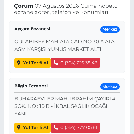
Çorum
07 Ağustos 2026 Cuma nöbetçi
eczane adres, telefon ve konumları
Ayçam Eczanesi
Merkez
GÜLABİBEY MAH.ATA CAD.NO:30 A ATA
ASM KARŞISI YUNUS MARKET ALTI
Yol Tarifi Al
0 (364) 225 38 48
Bilgin Eczanesi
Merkez
BUHARAEVLER MAH. İBRAHİM ÇAYIRI 4.
SOK. NO : 10 B - İKBAL SAĞLIK OCAĞI
YANI
Yol Tarifi Al
0 (364) 777 05 81