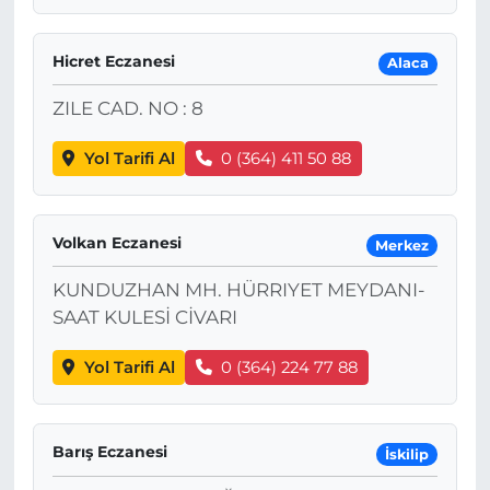
Hicret Eczanesi
Alaca
ZILE CAD. NO : 8
Yol Tarifi Al
0 (364) 411 50 88
Volkan Eczanesi
Merkez
KUNDUZHAN MH. HÜRRIYET MEYDANI-
SAAT KULESİ CİVARI
Yol Tarifi Al
0 (364) 224 77 88
Barış Eczanesi
İskilip