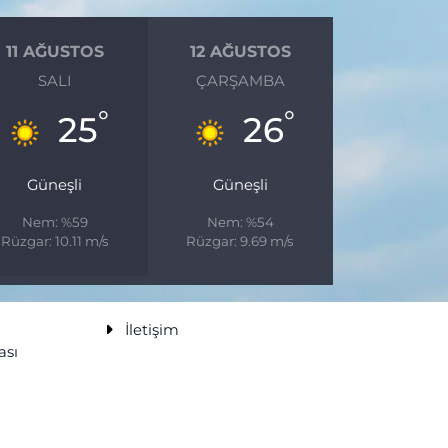
11 AĞUSTOS
12 AĞUSTOS
SALI
ÇARŞAMBA
°
°
25
26
Güneşli
Güneşli
Nem: %59
Nem: %54
Rüzgar: 10.11 m/s
Rüzgar: 9.69 m/s
İletişim
ası