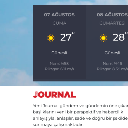
07 AĞUSTOS
08 AĞUSTOS
CUMA
CUMARTESI
°
27
28
Güneşli
Güneşli
Nem: %58
Nem: %46
Rüzgar: 6.11 m/s
Rüzgar: 8.39 m/s
Yeni Journal gündem ve gündemin öne çıka
başlıklarını yeni bir perspektif ve habercilik
anlayışıyla, anlaşılır, sade ve doğru bir şekilde
sunmaya çalışmaktadır.