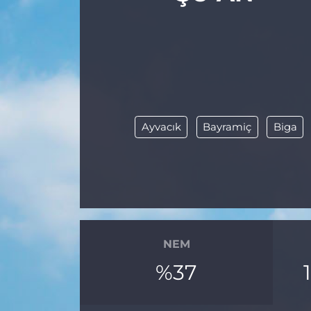
Ayvacık
Bayramiç
Biga
NEM
%37