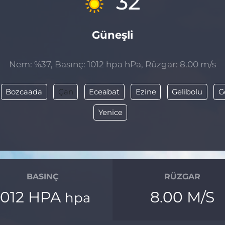
32
Güneşli
Nem: %37, Basınç: 1012 hpa hPa, Rüzgar: 8.00 m/s
Bozcaada
Çan
Eceabat
Ezine
Gelibolu
G
Yenice
BASINÇ
RÜZGAR
1012 HPA
8.00 M/S
hpa