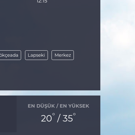
12:15
ökçeada
Lapseki
Merkez
EN DÜŞÜK / EN YÜKSEK
°
°
20
/ 35