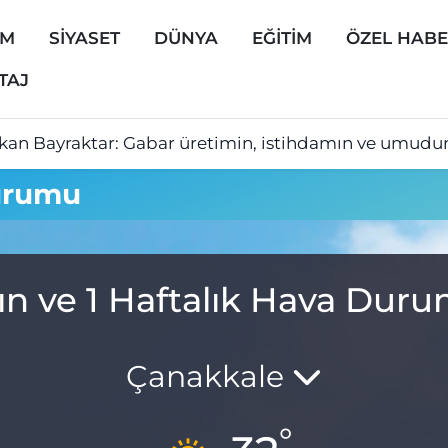
EM
SİYASET
DÜNYA
EĞİTİM
ÖZEL HAB
TAJ
kan Bayraktar: Gabar üretimin, istihdamın ve umudun
urumu
ın ve 1 Haftalık Hava Dur
Çanakkale
°