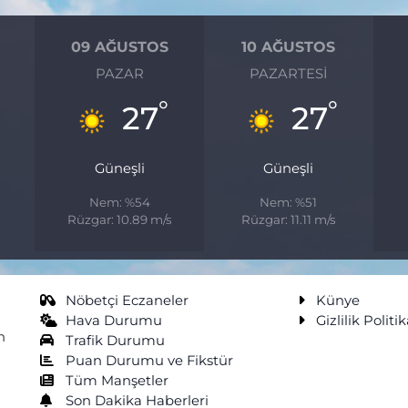
09 AĞUSTOS
10 AĞUSTOS
PAZAR
PAZARTESI
°
°
°
27
27
Güneşli
Güneşli
Nem: %54
Nem: %51
Rüzgar: 10.89 m/s
Rüzgar: 11.11 m/s
Nöbetçi Eczaneler
Künye
Hava Durumu
Gizlilik Politik
n
Trafik Durumu
Puan Durumu ve Fikstür
Tüm Manşetler
Son Dakika Haberleri