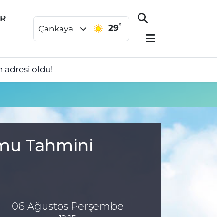
ER
°
29
Çankaya
 adresi oldu!
umu Tahmini
06 Ağustos Perşembe