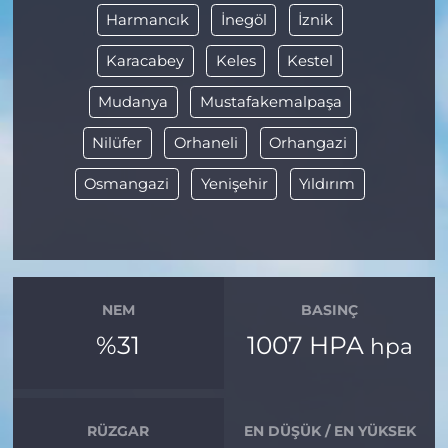
Harmancık
İnegöl
İznik
Karacabey
Keles
Kestel
Mudanya
Mustafakemalpaşa
Nilüfer
Orhaneli
Orhangazi
Osmangazi
Yenişehir
Yıldırım
NEM
BASINÇ
%31
1007 HPA
hpa
RÜZGAR
EN DÜŞÜK / EN YÜKSEK