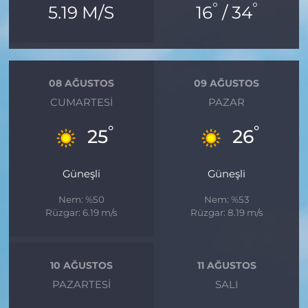
°
°
5.19 M/S
16
/ 34
08 AĞUSTOS
09 AĞUSTOS
CUMARTESI
PAZAR
°
°
25
26
Güneşli
Güneşli
Nem: %50
Nem: %53
Rüzgar: 6.19 m/s
Rüzgar: 8.19 m/s
10 AĞUSTOS
11 AĞUSTOS
PAZARTESI
SALI