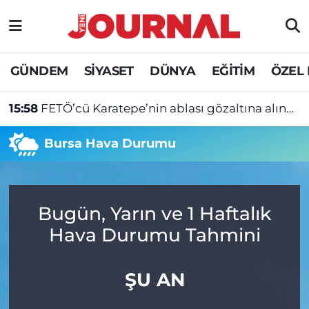
GÜNDEM
Nöbetçi Eczaneler
GÜNDEM
SİYASET
DÜNYA
EĞİTİM
ÖZEL
SİYASET
Hava Durumu
15:58
FETÖ’cü Karatepe’nin ablası gözaltına alındı!
SAĞLIK
Trafik Durumu
Bursa Hava Durumu
DÜNYA
Süper Lig Puan Durumu ve Fikstür
EĞİTİM
Tüm Manşetler
Bugün, Yarın ve 1 Haftalık
ÖZEL HABER
Son Dakika Haberleri
Hava Durumu Tahmini
Haber Arşivi
ŞU AN