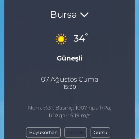
Bursa
°
34
Güneşli
07 Ağustos Cuma
15:30
Nem: %31, Basınç: 1007 hpa hPa,
Rüzgar: 5.19 m/s
Büyükorhan
Gemlik
Gürsu