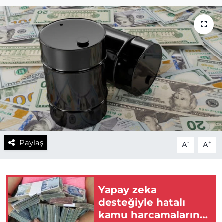
Paylaş
-
+
A
A
Yapay zeka
desteğiyle hatalı
kamu harcamalarına