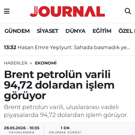
GÜNDEM
Nöbetçi Eczaneler
GÜNDEM
SİYASET
DÜNYA
EĞİTİM
ÖZEL
SİYASET
Hava Durumu
13:32
Hasan Emre Yeşilyurt: Sahada basmadık yer bırakmayacağım!
SAĞLIK
Trafik Durumu
HABERLER
EKONOMİ
DÜNYA
Süper Lig Puan Durumu ve Fikstür
Brent petrolün varili
94,72 dolardan işlem
EĞİTİM
Tüm Manşetler
görüyor
ÖZEL HABER
Son Dakika Haberleri
Brent petrolün varili, uluslararası vadeli
piyasalarda 94,72 dolardan işlem görüyor.
Haber Arşivi
28.05.2026 - 10:35
1 DK
YAYINLANMA
OKUNMA SÜRESI