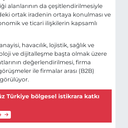
rliği alanlarının da çeşitlendirilmesiyle
eki ortak iradenin ortaya konulması ve
onomik ve ticari ilişkilerin kapsamlı
isi, havacılık, lojistik, sağlık ve
oloji ve dijitalleşme başta olmak üzere
satlarının değerlendirilmesi, firma
görüşmeler ile firmalar arası (B2B)
ngörülüyor.
z Türkiye bölgesel istikrara katkı
e