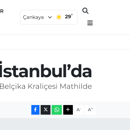
ER
°
29
Çankaya
 İstanbul’da
elçika Kraliçesi Mathilde
-
+
A
A