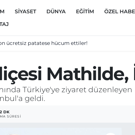
EM
SİYASET
DÜNYA
EĞİTİM
ÖZEL HAB
TAJ
on ücretsiz patatese hücum ettiler!
liçesi Mathilde,
nda Türkiye'ye ziyaret düzenleyen B
nbul'a geldi.
2 DK
MA SÜRESI