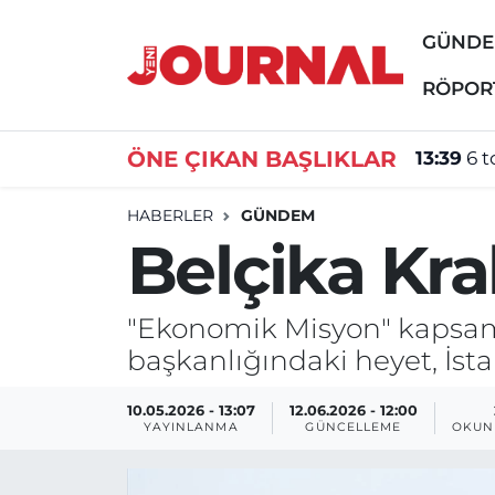
GÜND
GÜNDEM
Nöbetçi Eczaneler
RÖPOR
SİYASET
Hava Durumu
ÖNE ÇIKAN BAŞLIKLAR
13:39
6 t
SAĞLIK
Trafik Durumu
HABERLER
GÜNDEM
Belçika Kra
DÜNYA
Süper Lig Puan Durumu ve Fikstür
EĞİTİM
Tüm Manşetler
"Ekonomik Misyon" kapsamı
başkanlığındaki heyet, İsta
ÖZEL HABER
Son Dakika Haberleri
10.05.2026 - 13:07
12.06.2026 - 12:00
Haber Arşivi
YAYINLANMA
GÜNCELLEME
OKUN