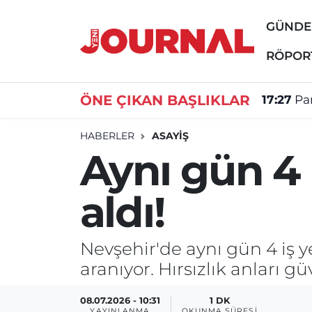
GÜND
GÜNDEM
Nöbetçi Eczaneler
RÖPOR
SİYASET
Hava Durumu
ÖNE ÇIKAN BAŞLIKLAR
17:27
Par
SAĞLIK
Trafik Durumu
HABERLER
ASAYİŞ
Aynı gün 4 
DÜNYA
Süper Lig Puan Durumu ve Fikstür
aldı!
EĞİTİM
Tüm Manşetler
ÖZEL HABER
Son Dakika Haberleri
Nevşehir'de aynı gün 4 iş y
aranıyor. Hırsızlık anları g
Haber Arşivi
08.07.2026 - 10:31
1 DK
YAYINLANMA
OKUNMA SÜRESI