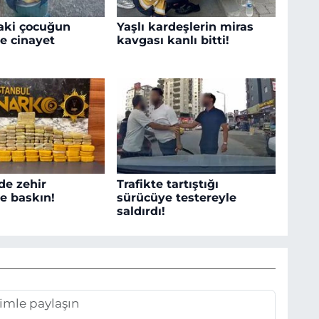
aki çocuğun
Yaşlı kardeşlerin miras
e cinayet
kavgası kanlı bitti!
de zehir
Trafikte tartıştığı
ne baskın!
sürücüye testereyle
saldırdı!