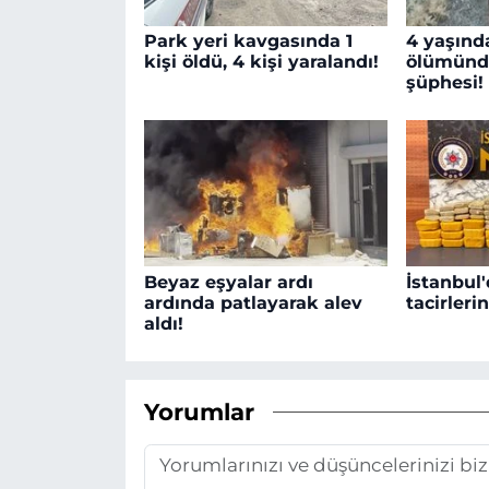
Park yeri kavgasında 1
4 yaşınd
kişi öldü, 4 kişi yaralandı!
ölümünd
şüphesi!
Beyaz eşyalar ardı
İstanbul'
ardında patlayarak alev
tacirleri
aldı!
Yorumlar