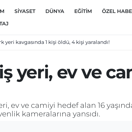
EM
SİYASET
DÜNYA
EĞİTİM
ÖZEL HAB
TAJ
k yeri kavgasında 1 kişi öldü, 4 kişi yaralandı!
iş yeri, ev ve c
eri, ev ve camiyi hedef alan 16 yaşınd
üvenlik kameralarına yansıdı.