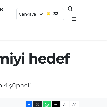
ER
°
32
Çankaya
amiyi hedef
aki şüpheli
-
+
A
A