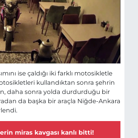
mını ise çaldığı iki farklı motosikletle
motosikletleri kullandıktan sonra şehrin
nın, daha sonra yolda durdurduğu bir
buradan da başka bir araçla Niğde-Ankara
lendi.
erin miras kavgası kanlı bitti!