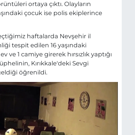
üntüleri ortaya çıktı. Olayların
şındaki çocuk ise polis ekiplerince
eçtiğimiz haftalarda Nevşehir il
ği tespit edilen 16 yaşındaki
 ev ve 1 camiye girerek hırsızlık yaptığı
üphelinin, Kırıkkale'deki Sevgi
eldiği öğrenildi.