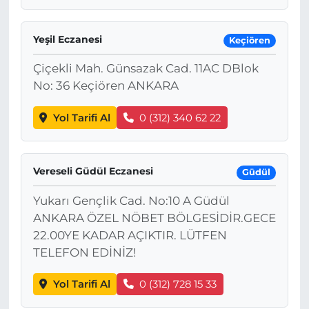
Yeşil Eczanesi
Keçiören
Çiçekli Mah. Günsazak Cad. 11AC DBlok
No: 36 Keçiören ANKARA
Yol Tarifi Al
0 (312) 340 62 22
Vereseli Güdül Eczanesi
Güdül
Yukarı Gençlik Cad. No:10 A Güdül
ANKARA ÖZEL NÖBET BÖLGESİDİR.GECE
22.00YE KADAR AÇIKTIR. LÜTFEN
TELEFON EDİNİZ!
Yol Tarifi Al
0 (312) 728 15 33