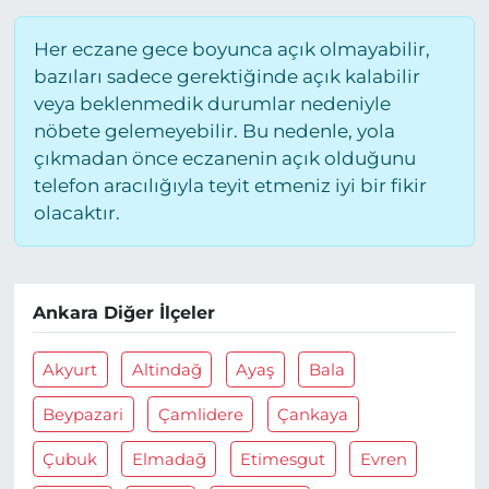
Her eczane gece boyunca açık olmayabilir,
bazıları sadece gerektiğinde açık kalabilir
veya beklenmedik durumlar nedeniyle
nöbete gelemeyebilir. Bu nedenle, yola
çıkmadan önce eczanenin açık olduğunu
telefon aracılığıyla teyit etmeniz iyi bir fikir
olacaktır.
Ankara Diğer İlçeler
Akyurt
Altindağ
Ayaş
Bala
Beypazari
Çamlidere
Çankaya
Çubuk
Elmadağ
Etimesgut
Evren