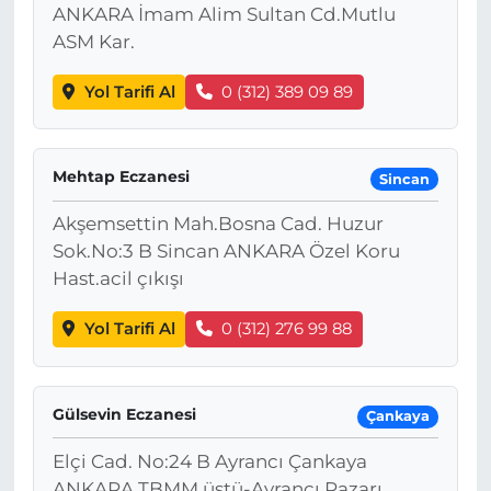
ANKARA İmam Alim Sultan Cd.Mutlu
ASM Kar.
Yol Tarifi Al
0 (312) 389 09 89
Mehtap Eczanesi
Sincan
Akşemsettin Mah.Bosna Cad. Huzur
Sok.No:3 B Sincan ANKARA Özel Koru
Hast.acil çıkışı
Yol Tarifi Al
0 (312) 276 99 88
Gülsevin Eczanesi
Çankaya
Elçi Cad. No:24 B Ayrancı Çankaya
ANKARA TBMM üstü-Ayrancı Pazarı