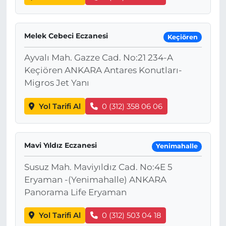
Melek Cebeci Eczanesi
Keçiören
Ayvalı Mah. Gazze Cad. No:21 234-A
Keçiören ANKARA Antares Konutları-
Migros Jet Yanı
Yol Tarifi Al
0 (312) 358 06 06
Mavi Yıldız Eczanesi
Yenimahalle
Susuz Mah. Maviyıldız Cad. No:4E 5
Eryaman -(Yenimahalle) ANKARA
Panorama Life Eryaman
Yol Tarifi Al
0 (312) 503 04 18