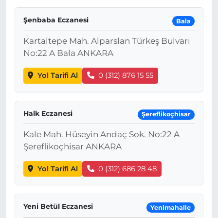
Şenbaba Eczanesi
Bala
Kartaltepe Mah. Alparslan Türkeş Bulvarı
No:22 A Bala ANKARA
Yol Tarifi Al
0 (312) 876 15 55
Halk Eczanesi
Şereflikoçhisar
Kale Mah. Hüseyin Andaç Sok. No:22 A
Şereflikoçhisar ANKARA
Yol Tarifi Al
0 (312) 686 28 48
Yeni Betül Eczanesi
Yenimahalle