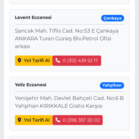
Levent Eczanesi
Çankaya
Sancak Mah. Tiflis Cad. No:53 E Çankaya
ANKARA Turan Güneş Blv.Petrol Ofisi
arkası
Yol Tarifi Al
0 (312) 439 52 17
Yeliz Eczanesi
Yahşihan
Yenişehir Mah. Devlet Bahçeli Cad. No:6 B
Yahşihan KIRIKKALE Gratis Karşısı
Yol Tarifi Al
0 (318) 357 20 02