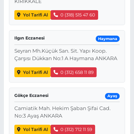
KIRIKKALE
Yol Tarifi Al
0 (318) 515 47 60
Ilgın Eczanesi
Haymana
Seyran Mh.Küçük San. Sit. Yapı Koop.
Çarşısı Dükkan No:1 A Haymana ANKARA
Yol Tarifi Al
0 (312) 658 11 89
Gökçe Eczanesi
Ayaş
Camiatik Mah. Hekim Şaban Şifai Cad.
No:3 Ayaş ANKARA
Yol Tarifi Al
0 (312) 712 11 59