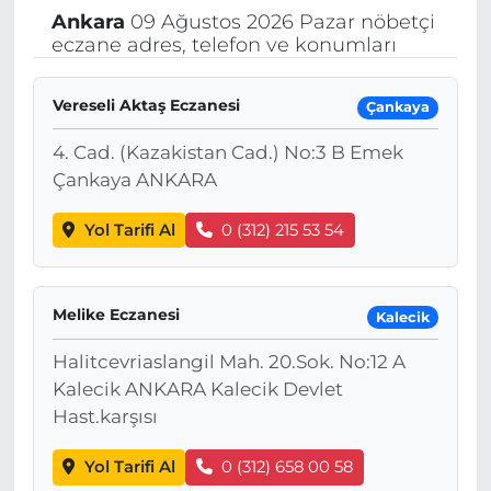
Ankara
09 Ağustos 2026 Pazar nöbetçi
eczane adres, telefon ve konumları
Vereseli Aktaş Eczanesi
Çankaya
4. Cad. (Kazakistan Cad.) No:3 B Emek
Çankaya ANKARA
Yol Tarifi Al
0 (312) 215 53 54
Melike Eczanesi
Kalecik
Halitcevriaslangil Mah. 20.Sok. No:12 A
Kalecik ANKARA Kalecik Devlet
Hast.karşısı
Yol Tarifi Al
0 (312) 658 00 58