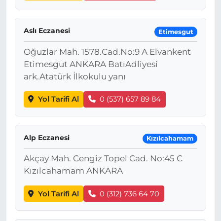
Aslı Eczanesi
Etimesgut
Oğuzlar Mah. 1578.Cad.No:9 A Elvankent
Etimesgut ANKARA BatıAdliyesi
ark.Atatürk İlkokulu yanı
Yol Tarifi Al
0 (537) 657 89 84
Alp Eczanesi
Kızılcahamam
Akçay Mah. Cengiz Topel Cad. No:45 C
Kızılcahamam ANKARA
Yol Tarifi Al
0 (312) 736 64 70