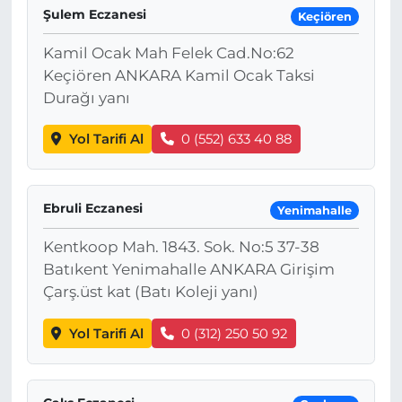
Şulem Eczanesi
Keçiören
Kamil Ocak Mah Felek Cad.No:62
Keçiören ANKARA Kamil Ocak Taksi
Durağı yanı
Yol Tarifi Al
0 (552) 633 40 88
Ebruli Eczanesi
Yenimahalle
Kentkoop Mah. 1843. Sok. No:5 37-38
Batıkent Yenimahalle ANKARA Girişim
Çarş.üst kat (Batı Koleji yanı)
Yol Tarifi Al
0 (312) 250 50 92