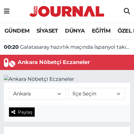
GÜNDEM
Nöbetçi Eczaneler
GÜNDEM
SİYASET
DÜNYA
EĞİTİM
ÖZEL
SİYASET
Hava Durumu
00:20
Galatasaray hazırlık maçında İspanyol takımına yenildi
SAĞLIK
Trafik Durumu
00:15
İYİ Parti Balıkesir Milletvekili Çömez hakkında soruşturma başlatıldı
Ankara Nöbetçi Eczaneler
DÜNYA
Süper Lig Puan Durumu ve Fikstür
EĞİTİM
Tüm Manşetler
ÖZEL HABER
Son Dakika Haberleri
Paylaş
Haber Arşivi