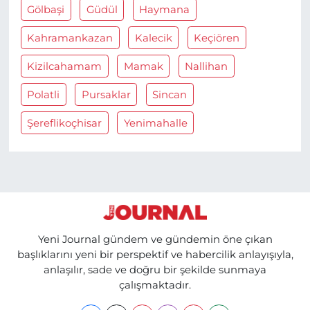
Gölbaşi
Güdül
Haymana
Kahramankazan
Kalecik
Keçiören
Kizilcahamam
Mamak
Nallihan
Polatli
Pursaklar
Sincan
Şereflikoçhisar
Yenimahalle
Yeni Journal gündem ve gündemin öne çıkan
başlıklarını yeni bir perspektif ve habercilik anlayışıyla,
anlaşılır, sade ve doğru bir şekilde sunmaya
çalışmaktadır.