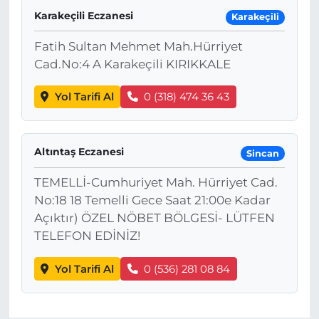
Karakeçili Eczanesi
Karakeçili
Fatih Sultan Mehmet Mah.Hürriyet
Cad.No:4 A Karakeçili KIRIKKALE
Yol Tarifi Al
0 (318) 474 36 43
Altıntaş Eczanesi
Sincan
TEMELLİ-Cumhuriyet Mah. Hürriyet Cad.
No:18 18 Temelli Gece Saat 21:00e Kadar
Açıktır) ÖZEL NÖBET BÖLGESİ- LÜTFEN
TELEFON EDİNİZ!
Yol Tarifi Al
0 (536) 281 08 84