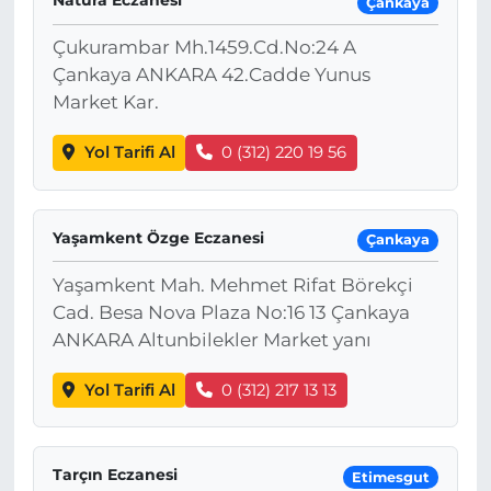
Natura Eczanesi
Çankaya
Çukurambar Mh.1459.Cd.No:24 A
Çankaya ANKARA 42.Cadde Yunus
Market Kar.
Yol Tarifi Al
0 (312) 220 19 56
Yaşamkent Özge Eczanesi
Çankaya
Yaşamkent Mah. Mehmet Rifat Börekçi
Cad. Besa Nova Plaza No:16 13 Çankaya
ANKARA Altunbilekler Market yanı
Yol Tarifi Al
0 (312) 217 13 13
Tarçın Eczanesi
Etimesgut