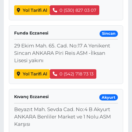
Yol Tarifi Al
0 (530) 827 03 07
Funda Eczanesi
Sincan
29 Ekim Mah. 65. Cad. No:17 A Yenikent
Sincan ANKARA Piri Reis ASM -İlksan
Lisesi yakını
Yol Tarifi Al
0 (542) 718 73 13
Kıvanç Eczanesi
Akyurt
Beyazıt Mah. Sevda Cad. No:4 B Akyurt
ANKARA Benliler Market ve 1 Nolu ASM
Karşısı