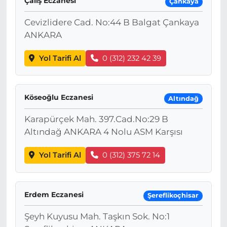
Çalış Eczanesi
Çankaya
Cevizlidere Cad. No:44 B Balgat Çankaya
ANKARA
Yol Tarifi Al
0 (312) 232 42 39
Köseoğlu Eczanesi
Altındağ
Karapürçek Mah. 397.Cad.No:29 B
Altındağ ANKARA 4 Nolu ASM Karşısı
Yol Tarifi Al
0 (312) 375 72 14
Erdem Eczanesi
Şereflikoçhisar
Şeyh Kuyusu Mah. Taşkın Sok. No:1