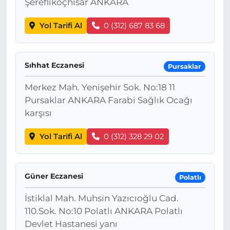
Şereflikoçhisar ANKARA
Yol Tarifi Al
0 (312) 687 83 68
Sıhhat Eczanesi
Pursaklar
Merkez Mah. Yenişehir Sok. No:18 11
Pursaklar ANKARA Farabi Sağlık Ocağı
karşısı
Yol Tarifi Al
0 (312) 328 29 02
Güner Eczanesi
Polatlı
İstiklal Mah. Muhsin Yazıcıoğlu Cad.
110.Sok. No:10 Polatlı ANKARA Polatlı
Devlet Hastanesi yanı