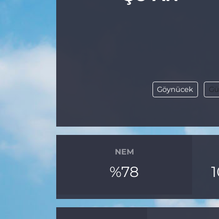
Göynücek
Gü
NEM
%78