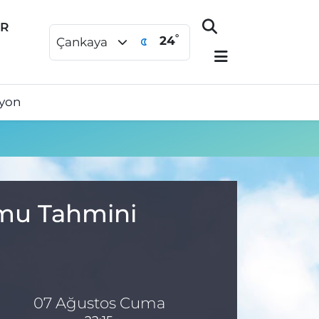
ER
°
24
Çankaya
syon
umu Tahmini
07 Ağustos Cuma