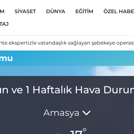
EM
SİYASET
DÜNYA
EĞİTİM
ÖZEL HAB
TAJ
hte ekspertizle vatandaşlık sağlayan şebekeye opera
umu
ın ve 1 Haftalık Hava Dur
Amasya
°