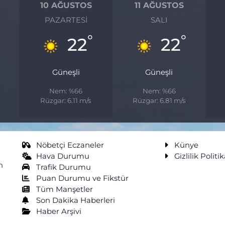
10 AĞUSTOS
11 AĞUSTOS
PAZARTESI
SALI
°
°
22
22
Güneşli
Güneşli
Nem: %66
Nem: %66
Rüzgar: 6.11 m/s
Rüzgar: 6.81 m/s
Nöbetçi Eczaneler
Künye
Hava Durumu
Gizlilik Politik
n
Trafik Durumu
Puan Durumu ve Fikstür
Tüm Manşetler
Son Dakika Haberleri
Haber Arşivi