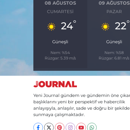
08 AĞUSTOS
09 AĞUSTOS
CUMARTESI
PAZAR
°
°
24
22
Güneşli
Güneşli
Nem: %54
Nem: %58
Rüzgar: 5.39 m/s
Rüzgar: 6.81 m/s
Yeni Journal gündem ve gündemin öne çıka
başlıklarını yeni bir perspektif ve habercilik
anlayışıyla, anlaşılır, sade ve doğru bir şekilde
sunmaya çalışmaktadır.