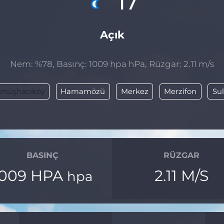
17
Açık
Nem: %78, Basınç: 1009 hpa hPa, Rüzgar: 2.11 m/s
müşhacıköy
Hamamözü
Merkez
Merzifon
Su
BASINÇ
RÜZGAR
1009 HPA
2.11 M/S
hpa