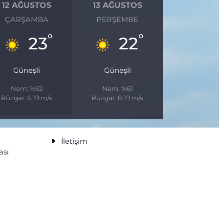
12 AĞUSTOS
13 AĞUSTOS
ÇARŞAMBA
PERŞEMBE
°
°
23
22
Güneşli
Güneşli
Nem: %62
Nem: %61
Rüzgar: 6.19 m/s
Rüzgar: 8.19 m/s
İletişim
ası