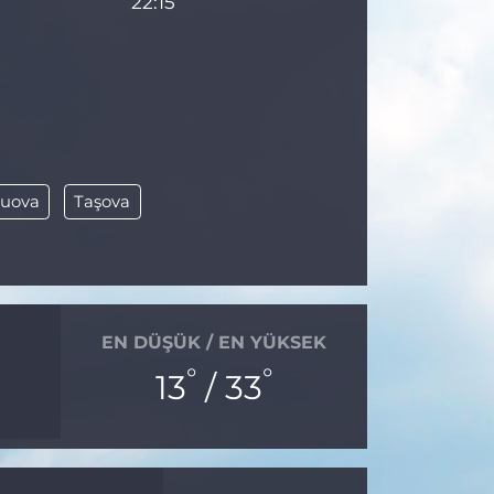
22:15
luova
Taşova
EN DÜŞÜK / EN YÜKSEK
°
°
13
/ 33