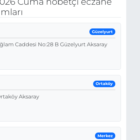
2026 Cuma nöbetçi eczane
umları
Güzelyurt
Sağlam Caddesi No:28 B Güzelyurt Aksaray
Ortaköy
Ortaköy Aksaray
Merkez