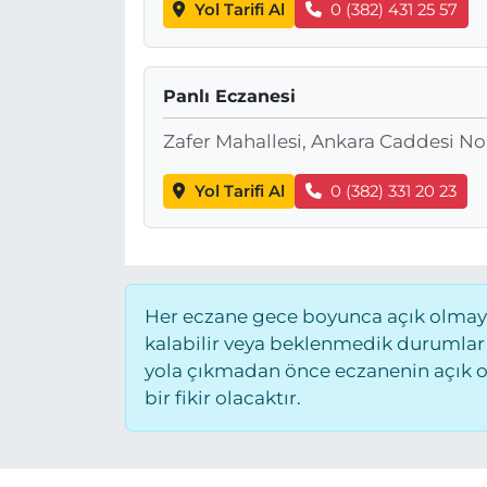
Yol Tarifi Al
0 (382) 431 25 57
Panlı Eczanesi
Zafer Mahallesi, Ankara Caddesi No
Yol Tarifi Al
0 (382) 331 20 23
Her eczane gece boyunca açık olmayab
kalabilir veya beklenmedik durumlar
yola çıkmadan önce eczanenin açık old
bir fikir olacaktır.