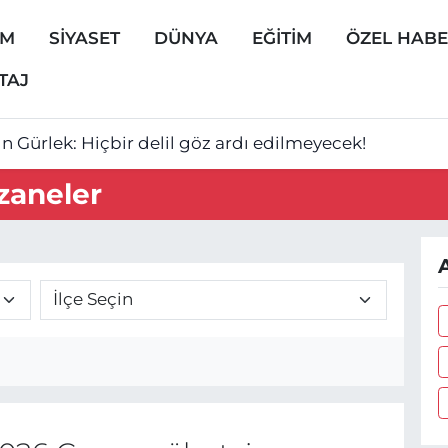
EM
SİYASET
DÜNYA
EĞİTİM
ÖZEL HAB
TAJ
n Gürlek: Hiçbir delil göz ardı edilmeyecek!
zaneler