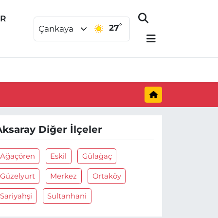
ER
°
27
Çankaya
Aksaray Diğer İlçeler
Ağaçören
Eskil
Gülağaç
Güzelyurt
Merkez
Ortaköy
Sariyahşi
Sultanhani