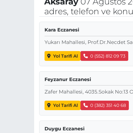
Aksaray
07 Ağustos 
adres, telefon ve kon
Kara Eczanesi
Yukarı Mahallesi, Prof.Dr.Necdet 
Yol Tarifi Al
0 (552) 812 09 73
Feyzanur Eczanesi
Zafer Mahallesi, 4035.Sokak No:13 
Yol Tarifi Al
0 (382) 351 40 68
Duygu Eczanesi