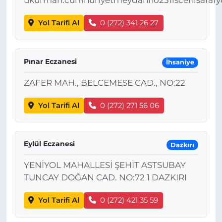
ukurmah.cumhuriyetmeydanno231iscehisarafy
Yol Tarifi Al
0 (272) 341 26 27
Pınar Eczanesi
İhsaniye
ZAFER MAH., BELCEMESE CAD., NO:22
Yol Tarifi Al
0 (272) 271 56 06
Eylül Eczanesi
Dazkırı
YENİYOL MAHALLESİ ŞEHİT ASTSUBAY
TUNCAY DOĞAN CAD. NO:72 1 DAZKIRI
Yol Tarifi Al
0 (272) 421 35 59