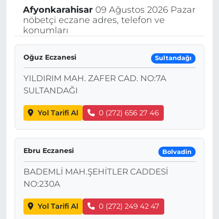
Afyonkarahisar
09 Ağustos 2026 Pazar
nöbetçi eczane adres, telefon ve
konumları
Oğuz Eczanesi
Sultandağı
YILDIRIM MAH. ZAFER CAD. NO:7A
SULTANDAĞI
Yol Tarifi Al
0 (272) 656 27 46
Ebru Eczanesi
Bolvadin
BADEMLİ MAH.ŞEHİTLER CADDESİ
NO:230A
Yol Tarifi Al
0 (272) 249 42 47