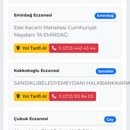
Emirdağ Eczanesi
Emirdağ
Eski Kacerli Mahallesi Cumhuriyet
Meydanı 7A EMİRDAĞ
Yol Tarifi Al
0 (272) 442 43 44
Kokkokoglu Eczanesi
Sandıklı
SANDIKLIBELEDYEMEYDANI.HALKBANKKARIA
Yol Tarifi Al
0 (272) 512 84 03
Çubuk Eczanesi
Çay