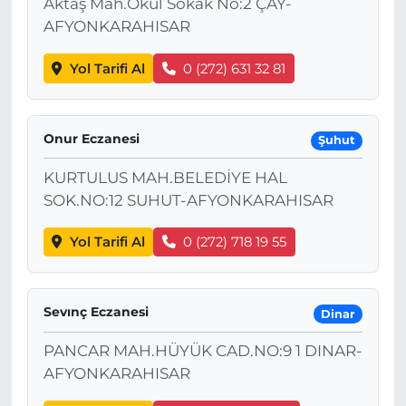
Aktaş Mah.Okul Sokak No:2 ÇAY-
AFYONKARAHISAR
Yol Tarifi Al
0 (272) 631 32 81
Onur Eczanesi
Şuhut
KURTULUS MAH.BELEDİYE HAL
SOK.NO:12 SUHUT-AFYONKARAHISAR
Yol Tarifi Al
0 (272) 718 19 55
Sevınç Eczanesi
Dinar
PANCAR MAH.HÜYÜK CAD.NO:9 1 DINAR-
AFYONKARAHISAR