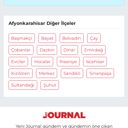
Afyonkarahisar Diğer İlçeler
Başmakçi
Bayat
Bolvadin
Çay
Çobanlar
Dazkiri
Dinar
Emirdağ
Evciler
Hocalar
İhsaniye
İscehisar
Kizilören
Merkez
Sandikli
Sinanpaşa
Sultandaği
Şuhut
Yeni Journal gündem ve gündemin öne çıkan