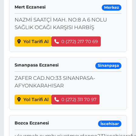
Mert Eczanesi
Merkez
NAZMİ SAATÇİ MAH. NO:8 A 6 NOLU
SAĞLIK OCAĞI KARŞISI HARBİŞ
Yol Tarifi Al
0 (272) 217 70 69
Sınanpasa Eczanesi
Sinanpaşa
ZAFER CAD.NO:33 SINANPASA-
AFYONKARAHISAR
Yol Tarifi Al
0 (272) 311 70 97
Bozca Eczanesi
İscehisar