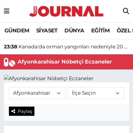
GÜNDEM
Nöbetçi Eczaneler
GÜNDEM
SİYASET
DÜNYA
EĞİTİM
ÖZEL
SİYASET
Hava Durumu
23:38
Kanada'da orman yangınları nedeniyle 20 bine yakın kişi için tahliye emri verildi
SAĞLIK
Trafik Durumu
Afyonkarahisar Nöbetçi Eczaneler
DÜNYA
Süper Lig Puan Durumu ve Fikstür
EĞİTİM
Tüm Manşetler
ÖZEL HABER
Son Dakika Haberleri
Paylaş
Haber Arşivi