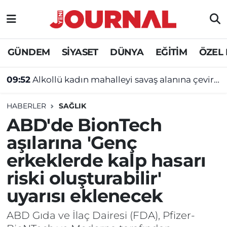
GÜNDEM
Nöbetçi Eczaneler
GÜNDEM
SİYASET
DÜNYA
EĞİTİM
ÖZEL
SİYASET
Hava Durumu
09:52
Alkollü kadın mahalleyi savaş alanına çevirdi!
SAĞLIK
Trafik Durumu
HABERLER
SAĞLIK
DÜNYA
Süper Lig Puan Durumu ve Fikstür
ABD'de BionTech
aşılarına 'Genç
EĞİTİM
Tüm Manşetler
erkeklerde kalp hasarı
ÖZEL HABER
Son Dakika Haberleri
riski oluşturabilir'
uyarısı eklenecek
Haber Arşivi
ABD Gıda ve İlaç Dairesi (FDA), Pfizer-