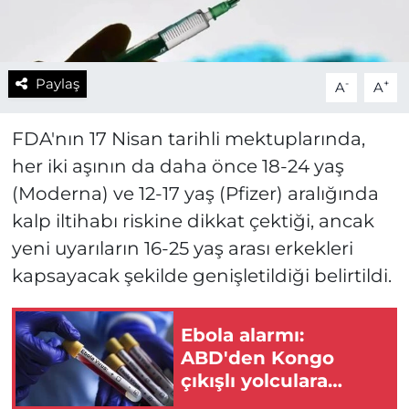
Paylaş
-
+
A
A
FDA'nın 17 Nisan tarihli mektuplarında,
her iki aşının da daha önce 18-24 yaş
(Moderna) ve 12-17 yaş (Pfizer) aralığında
kalp iltihabı riskine dikkat çektiği, ancak
yeni uyarıların 16-25 yaş arası erkekleri
kapsayacak şekilde genişletildiği belirtildi.
Ebola alarmı:
ABD'den Kongo
çıkışlı yolculara
kısıtlama