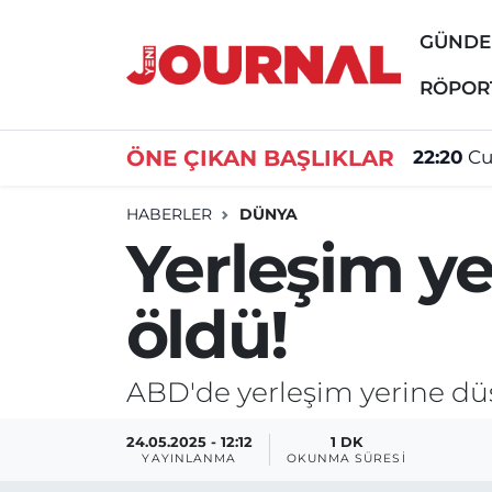
GÜND
GÜNDEM
Nöbetçi Eczaneler
RÖPOR
SİYASET
Hava Durumu
ÖNE ÇIKAN BAŞLIKLAR
22:20
Cu
SAĞLIK
Trafik Durumu
HABERLER
DÜNYA
Yerleşim ye
DÜNYA
Süper Lig Puan Durumu ve Fikstür
öldü!
EĞİTİM
Tüm Manşetler
ÖZEL HABER
Son Dakika Haberleri
ABD'de yerleşim yerine dü
Haber Arşivi
24.05.2025 - 12:12
1 DK
YAYINLANMA
OKUNMA SÜRESI