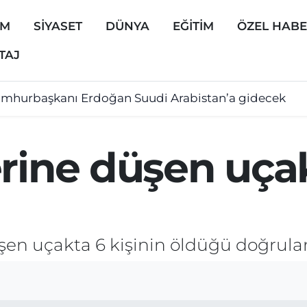
EM
SİYASET
DÜNYA
EĞİTİM
ÖZEL HAB
TAJ
mhurbaşkanı Erdoğan Suudi Arabistan’a gidecek
rine düşen uçak
şen uçakta 6 kişinin öldüğü doğrula