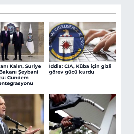
anı Kalın, Suriye
İddia: CIA, Küba için gizli
i Bakanı Şeybani
görev gücü kurdu
ştü: Gündem
entegrasyonu