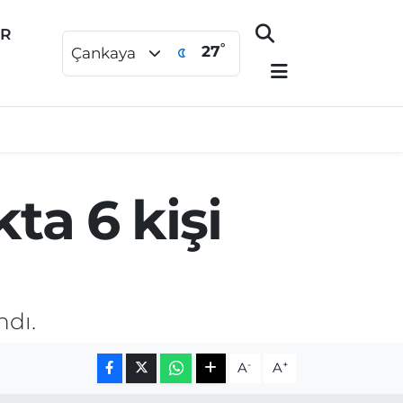
ER
°
27
Çankaya
ta 6 kişi
ndı.
-
+
A
A