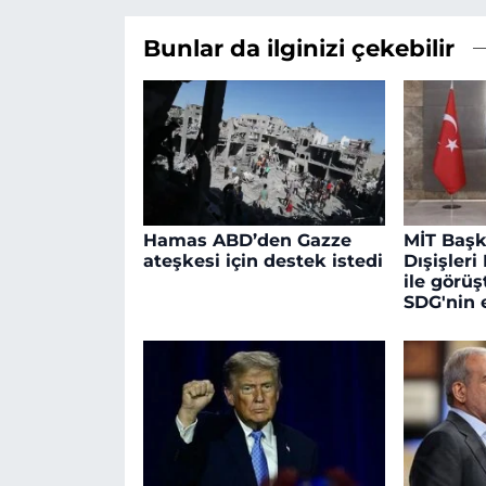
Bunlar da ilginizi çekebilir
Hamas ABD’den Gazze
MİT Başk
ateşkesi için destek istedi
Dışişler
ile görü
SDG'nin 