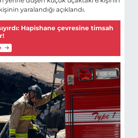
yerine düşen küçük uçaktaki 6 kişinin
kişinin yaralandığı açıklandı.
ı sıyırdı: Hapishane çevresine timsah
r!
e