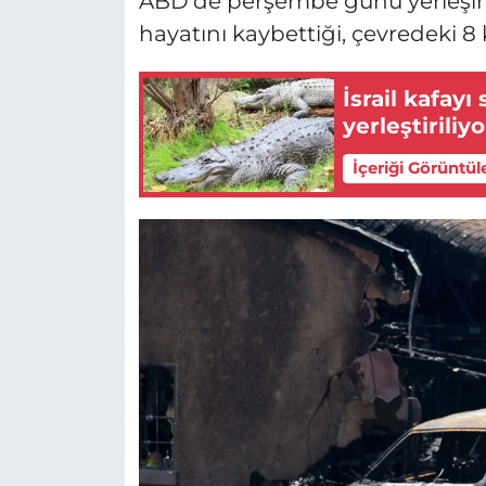
ABD'de perşembe günü yerleşim 
hayatını kaybettiği, çevredeki 8 
İsrail kafay
yerleştiriliyo
İçeriği Görüntül