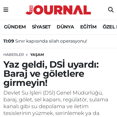
GÜNDEM
Nöbetçi Eczaneler
GÜNDEM
SİYASET
DÜNYA
EĞİTİM
ÖZEL
SİYASET
Hava Durumu
11:09
Sınır kapısında silah operasyonu!
SAĞLIK
Trafik Durumu
HABERLER
YAŞAM
DÜNYA
Süper Lig Puan Durumu ve Fikstür
Yaz geldi, DSİ uyardı:
Baraj ve göletlere
EĞİTİM
Tüm Manşetler
girmeyin!
ÖZEL HABER
Son Dakika Haberleri
Devlet Su İşleri (DSİ) Genel Müdürlüğü,
baraj, gölet, sel kapanı, regülatör, sulama
Haber Arşivi
kanalı gibi su depolama ve iletim
tesislerinin yüzmek, serinlemek ya da