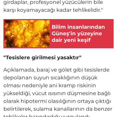
girdaplar, profesyonel yüzücülerin bile
karşı koyamayacağı kadar tehlikelidir."
Bilim insanlarından
Güneş'in yüzeyine
dair yeni keşif
"Tesislere girilmesi yasaktır"
Açıklamada, baraj ve gölet gibi tesislerde
depolanan suyun sıcaklığının düşük
olması nedeniyle ani kramp riskinin
yükseldiği, vücut ısısının düşmesine bağlı
olarak hipotermi olasılığının ortaya çıktığı
belirtilerek, sulama kanallarının da benzer
tehlikeler barındırdığı vurgulandı.