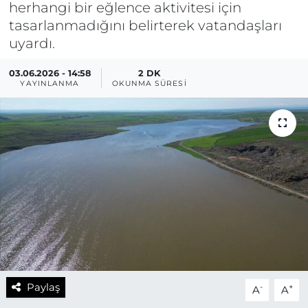
herhangi bir eğlence aktivitesi için
tasarlanmadığını belirterek vatandaşları
uyardı.
03.06.2026 - 14:58
2 DK
YAYINLANMA
OKUNMA SÜRESI
Paylaş
-
+
A
A