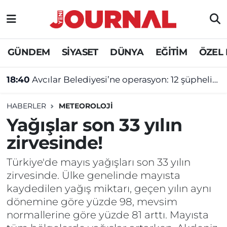
GÜNDEM
Nöbetçi Eczaneler
GÜNDEM
SİYASET
DÜNYA
EĞİTİM
ÖZEL
SİYASET
Hava Durumu
18:40
Avcılar Belediyesi’ne operasyon: 12 şüpheliye tutuklama talebi
SAĞLIK
Trafik Durumu
HABERLER
METEOROLOJİ
DÜNYA
Süper Lig Puan Durumu ve Fikstür
Yağışlar son 33 yılın
zirvesinde!
EĞİTİM
Tüm Manşetler
Türkiye'de mayıs yağışları son 33 yılın
ÖZEL HABER
Son Dakika Haberleri
zirvesinde. Ülke genelinde mayısta
kaydedilen yağış miktarı, geçen yılın aynı
Haber Arşivi
dönemine göre yüzde 98, mevsim
normallerine göre yüzde 81 arttı. Mayısta