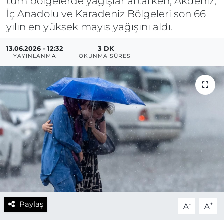
tüm bölgelerde yağışlar artarken, Akdeniz,
İç Anadolu ve Karadeniz Bölgeleri son 66
yılın en yüksek mayıs yağışını aldı.
13.06.2026 - 12:32
3 DK
YAYINLANMA
OKUNMA SÜRESI
Paylaş
-
+
A
A