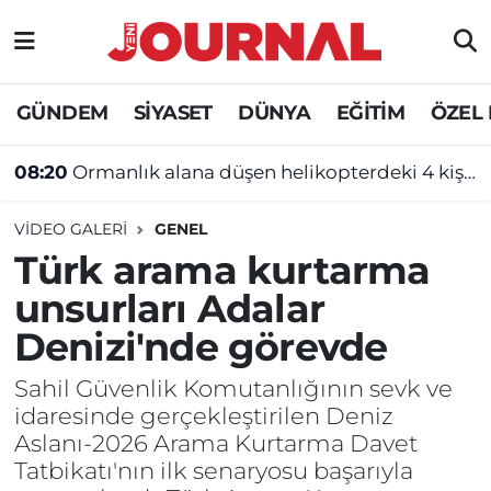
GÜNDEM
Nöbetçi Eczaneler
GÜNDEM
SİYASET
DÜNYA
EĞİTİM
ÖZEL
SİYASET
Hava Durumu
08:20
Ormanlık alana düşen helikopterdeki 4 kişi öldü!
SAĞLIK
Trafik Durumu
VIDEO GALERI
GENEL
DÜNYA
Süper Lig Puan Durumu ve Fikstür
Türk arama kurtarma
unsurları Adalar
EĞİTİM
Tüm Manşetler
Denizi'nde görevde
ÖZEL HABER
Son Dakika Haberleri
Sahil Güvenlik Komutanlığının sevk ve
idaresinde gerçekleştirilen Deniz
Haber Arşivi
Aslanı-2026 Arama Kurtarma Davet
Tatbikatı'nın ilk senaryosu başarıyla