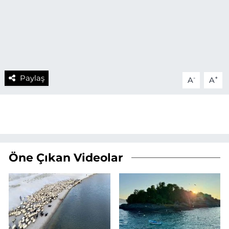
Paylaş
-
+
A
A
Öne Çıkan Videolar