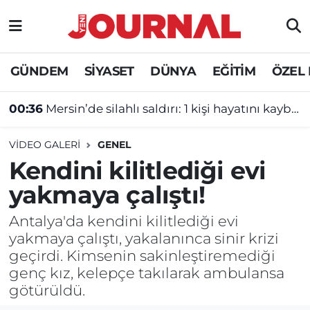
GÜNDEM
Nöbetçi Eczaneler
GÜNDEM
SİYASET
DÜNYA
EĞİTİM
ÖZEL
SİYASET
Hava Durumu
00:36
Mersin’de silahlı saldırı: 1 kişi hayatını kaybetti
SAĞLIK
Trafik Durumu
VIDEO GALERI
GENEL
DÜNYA
Süper Lig Puan Durumu ve Fikstür
Kendini kilitlediği evi
yakmaya çalıştı!
EĞİTİM
Tüm Manşetler
Antalya'da kendini kilitlediği evi
ÖZEL HABER
Son Dakika Haberleri
yakmaya çalıştı, yakalanınca sinir krizi
geçirdi. Kimsenin sakinleştiremediği
Haber Arşivi
genç kız, kelepçe takılarak ambulansa
götürüldü.