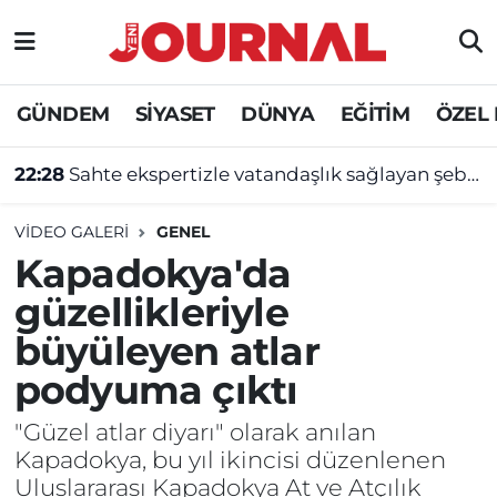
GÜNDEM
Nöbetçi Eczaneler
GÜNDEM
SİYASET
DÜNYA
EĞİTİM
ÖZEL
SİYASET
Hava Durumu
22:28
Sahte ekspertizle vatandaşlık sağlayan şebekeye operasyon
SAĞLIK
Trafik Durumu
VIDEO GALERI
GENEL
DÜNYA
Süper Lig Puan Durumu ve Fikstür
Kapadokya'da
güzellikleriyle
EĞİTİM
Tüm Manşetler
büyüleyen atlar
ÖZEL HABER
Son Dakika Haberleri
podyuma çıktı
Haber Arşivi
"Güzel atlar diyarı" olarak anılan
Kapadokya, bu yıl ikincisi düzenlenen
Uluslararası Kapadokya At ve Atçılık