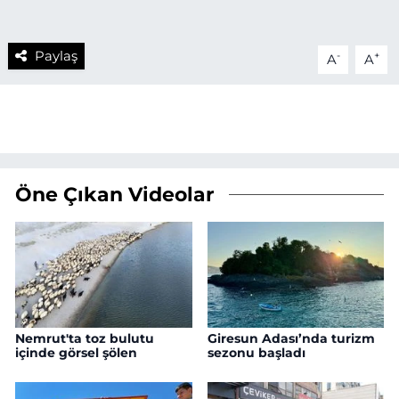
Paylaş
-
+
A
A
Öne Çıkan Videolar
Nemrut'ta toz bulutu
Giresun Adası’nda turizm
içinde görsel şölen
sezonu başladı