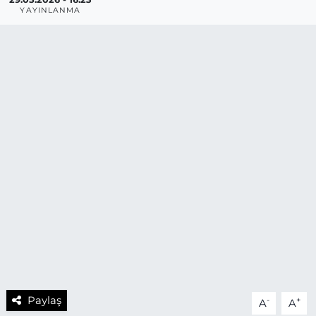
YAYINLANMA
Paylaş
-
+
A
A