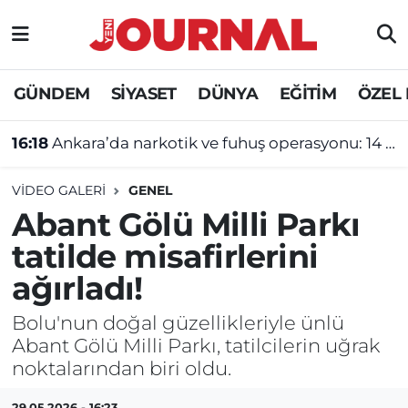
GÜNDEM
Nöbetçi Eczaneler
GÜNDEM
SİYASET
DÜNYA
EĞİTİM
ÖZEL
SİYASET
Hava Durumu
16:18
Ankara’da narkotik ve fuhuş operasyonu: 14 şüpheliye gözaltı!
SAĞLIK
Trafik Durumu
VIDEO GALERI
GENEL
DÜNYA
Süper Lig Puan Durumu ve Fikstür
Abant Gölü Milli Parkı
tatilde misafirlerini
EĞİTİM
Tüm Manşetler
ağırladı!
ÖZEL HABER
Son Dakika Haberleri
Bolu'nun doğal güzellikleriyle ünlü
Abant Gölü Milli Parkı, tatilcilerin uğrak
Haber Arşivi
noktalarından biri oldu.
29.05.2026 - 16:23