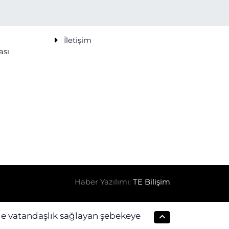
İletişim
ası
Haber Yazılımı:
TE Bilişim
le vatandaşlık sağlayan şebekeye