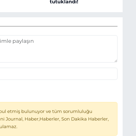
tutuklandı!
bul etmiş bulunuyor ve tüm sorumluluğu
ni Journal, Haber,Haberler, Son Dakika Haberler,
tulamaz.