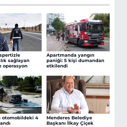
spertizle
Apartmanda yangın
lık sağlayan
paniği: 5 kişi dumandan
e operasyon
etkilendi
n otomobildeki 4
Menderes Belediye
landı
Başkanı İlkay Çiçek