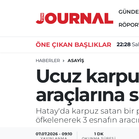
GÜND
GÜNDEM
Nöbetçi Eczaneler
RÖPOR
SİYASET
Hava Durumu
ÖNE ÇIKAN BAŞLIKLAR
22:28
Sa
SAĞLIK
Trafik Durumu
HABERLER
ASAYİŞ
Ucuz karpuz
DÜNYA
Süper Lig Puan Durumu ve Fikstür
araçlarına s
EĞİTİM
Tüm Manşetler
ÖZEL HABER
Son Dakika Haberleri
Hatay'da karpuz satan bir 
öfkelenerek 3 esnafın aracı
Haber Arşivi
07.07.2026 - 09:10
1 DK
YAYINLANMA
OKUNMA SÜRESI