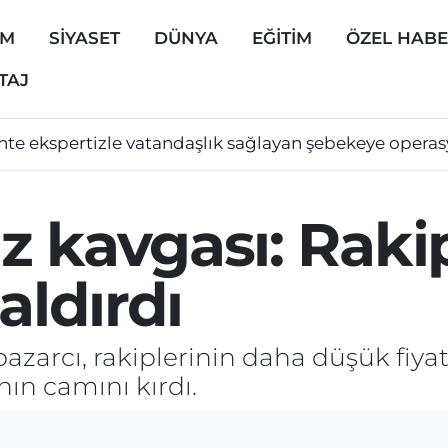
EM
SİYASET
DÜNYA
EĞİTİM
ÖZEL HAB
TAJ
hte ekspertizle vatandaşlık sağlayan şebekeye opera
 kavgası: Rakip
aldırdı
pazarcı, rakiplerinin daha düşük fiya
nın camını kırdı.