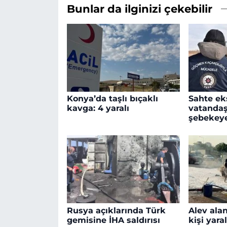
Bunlar da ilginizi çekebilir
Konya’da taşlı bıçaklı
Sahte ek
kavga: 4 yaralı
vatandaş
şebekey
Rusya açıklarında Türk
Alev ala
gemisine İHA saldırısı
kişi yara