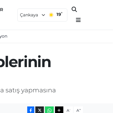
ER
°
19
Çankaya
syon
lerinin
ta satış yapmasına
-
+
A
A