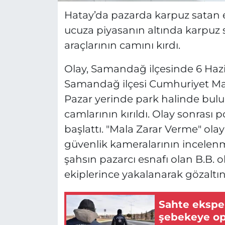
Hatay’da pazarda karpuz satan e
ucuza piyasanın altında karpuz s
araçlarının camını kırdı.
Olay, Samandağ ilçesinde 6 Hazi
Samandağ ilçesi Cumhuriyet Mah
Pazar yerinde park halinde bulu
camlarının kırıldı. Olay sonrası po
başlattı. "Mala Zarar Verme" olayı 
güvenlik kameralarının incelenm
şahsın pazarcı esnafı olan B.B. ol
ekiplerince yakalanarak gözaltına
Sahte eksper
şebekeye o