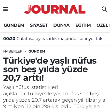
GÜNDEM
Nöbetçi Eczaneler
GÜNDEM
SİYASET
DÜNYA
EĞİTİM
ÖZEL
SİYASET
Hava Durumu
00:20
Galatasaray hazırlık maçında İspanyol takımına yenildi
SAĞLIK
Trafik Durumu
HABERLER
GÜNDEM
DÜNYA
Süper Lig Puan Durumu ve Fikstür
Türkiye'de yaşlı nüfus
son beş yılda yüzde
EĞİTİM
Tüm Manşetler
20,7 arttı!
ÖZEL HABER
Son Dakika Haberleri
Yaşlı nüfus istatistikleri
açıklandı. Türkiye'de yaşlı nüfus son beş
Haber Arşivi
yılda yüzde 20,7 artarak geçen yıl itibarıyla
9 milyon 112 bin 298 kişi oldu. Türkiye, en