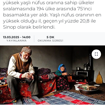
yüksek yaşlı nüfus oranına sahip ülkeler
sıralamasında 194 ülke arasında 75'inci
basamakta yer aldı. Yaşlı nüfus oranının en
yüksek olduğu il, geçen yıl yüzde 20,8 ile
Sinop olarak belirlendi.
13.03.2025 - 14:00
5 DK
YAYINLANMA
OKUNMA SÜRESI