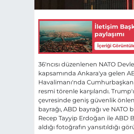
İletişim Baş
paylaşımı
İçeriği Görüntül
36'ncısı düzenlenen NATO Devle
kapsamında Ankara'ya gelen A
Havalimanı'nda Cumhurbaşkanı 
resmi törenle karşılandı. Trump'
çevresinde geniş güvenlik önleml
bayrağı, ABD bayrağı ve NATO b
Recep Tayyip Erdoğan ile ABD Ba
aldığı fotoğrafın yansıtıldığı gör