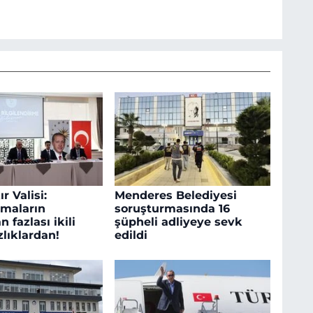
r Valisi:
Menderes Belediyesi
maların
soruşturmasında 16
n fazlası ikili
şüpheli adliyeye sevk
lıklardan!
edildi