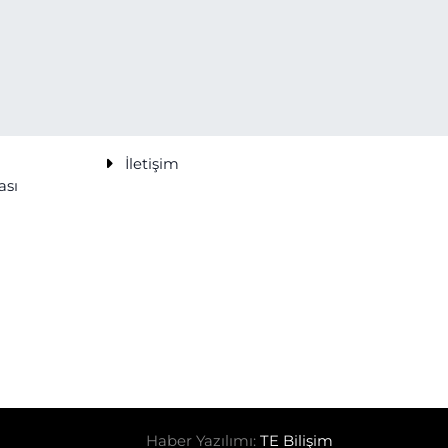
İletişim
ası
Haber Yazılımı:
TE Bilişim