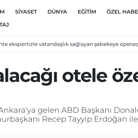
EM
SİYASET
DÜNYA
EĞİTİM
ÖZEL HAB
TAJ
hte ekspertizle vatandaşlık sağlayan şebekeye opera
lacağı otele öze
Ankara'ya gelen ABD Başkanı Donal
urbaşkanı Recep Tayyip Erdoğan ile 