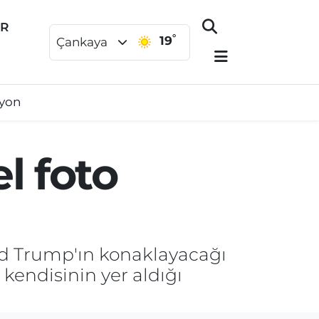
ER
°
19
Çankaya
syon
l foto
d Trump'ın konaklayacağı
kendisinin yer aldığı