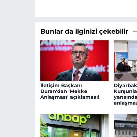
Bunlar da ilginizi çekebilir
İletişim Başkanı
Diyarbakı
Duran'dan 'Mekke
Kurşunla
Anlaşması' açıklaması!
yarısında
anlaşmaz