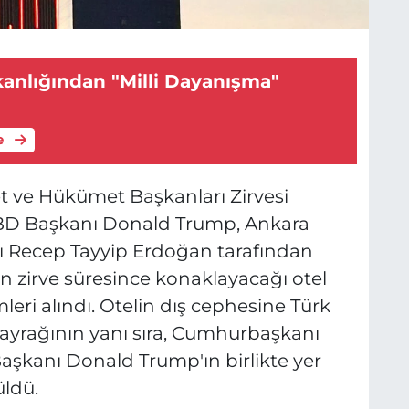
kanlığından "Milli Dayanışma"
e
t ve Hükümet Başkanları Zirvesi
BD Başkanı Donald Trump, Ankara
Recep Tayyip Erdoğan tarafından
ın zirve süresince konaklayacağı otel
eri alındı. Otelin dış cephesine Türk
ayrağının yanı sıra, Cumhurbaşkanı
şkanı Donald Trump'ın birlikte yer
üldü.