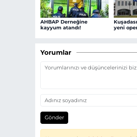
AHBAP Derneğine
Kuşadası
kayyum atandı!
yeni oper
Yorumlar
Gönder