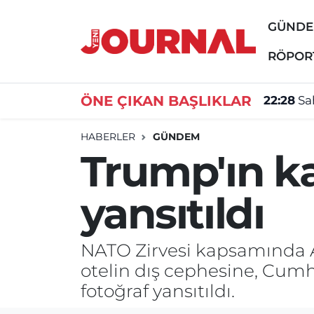
GÜND
GÜNDEM
Nöbetçi Eczaneler
RÖPOR
SİYASET
Hava Durumu
ÖNE ÇIKAN BAŞLIKLAR
22:28
Sa
SAĞLIK
Trafik Durumu
HABERLER
GÜNDEM
Trump'ın ka
DÜNYA
Süper Lig Puan Durumu ve Fikstür
yansıtıldı
EĞİTİM
Tüm Manşetler
ÖZEL HABER
Son Dakika Haberleri
NATO Zirvesi kapsamında 
otelin dış cephesine, Cumh
Haber Arşivi
fotoğraf yansıtıldı.