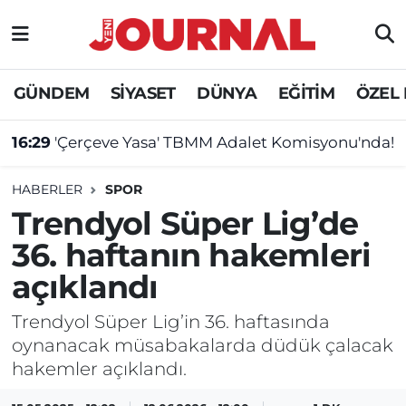
GÜNDEM
Nöbetçi Eczaneler
GÜNDEM
SİYASET
DÜNYA
EĞİTİM
ÖZEL
SİYASET
Hava Durumu
16:29
'Çerçeve Yasa' TBMM Adalet Komisyonu'nda!
SAĞLIK
Trafik Durumu
HABERLER
SPOR
DÜNYA
Süper Lig Puan Durumu ve Fikstür
Trendyol Süper Lig’de
36. haftanın hakemleri
EĞİTİM
Tüm Manşetler
açıklandı
ÖZEL HABER
Son Dakika Haberleri
Trendyol Süper Lig’in 36. haftasında
oynanacak müsabakalarda düdük çalacak
Haber Arşivi
hakemler açıklandı.