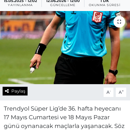
15.05.2025 - 12:02
12.06.2026 - 12:00
1 DK
YAYINLANMA
GÜNCELLEME
OKUNMA SÜRESI
Paylaş
-
+
A
A
Trendyol Süper Lig’de 36. hafta heyecanı
17 Mayıs Cumartesi ve 18 Mayıs Pazar
günü oynanacak maçlarla yaşanacak. Söz