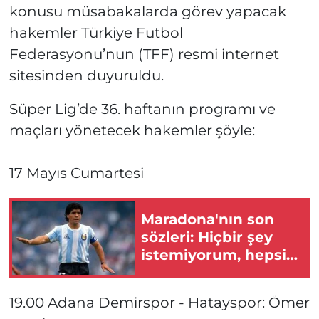
konusu müsabakalarda görev yapacak
hakemler Türkiye Futbol
Federasyonu’nun (TFF) resmi internet
sitesinden duyuruldu.
Süper Lig’de 36. haftanın programı ve
maçları yönetecek hakemler şöyle:
17 Mayıs Cumartesi
Maradona'nın son
sözleri: Hiçbir şey
istemiyorum, hepsi
bu!
19.00 Adana Demirspor - Hatayspor: Ömer