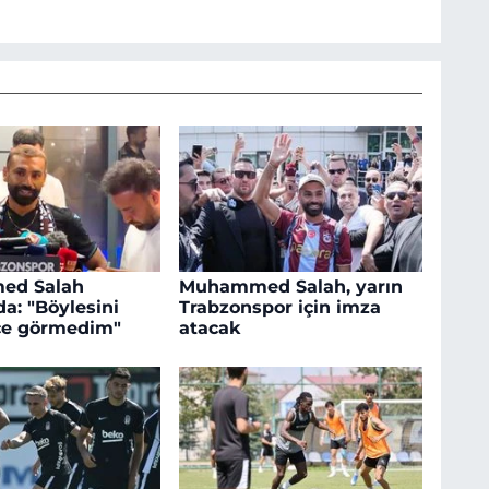
ed Salah
Muhammed Salah, yarın
a: "Böylesini
Trabzonspor için imza
ce görmedim"
atacak