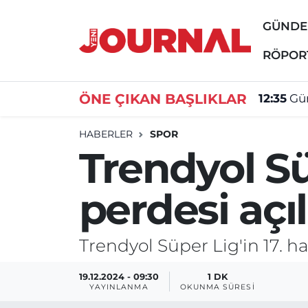
GÜND
GÜNDEM
Nöbetçi Eczaneler
RÖPOR
SİYASET
Hava Durumu
ÖNE ÇIKAN BAŞLIKLAR
12:35
Gür
SAĞLIK
Trafik Durumu
HABERLER
SPOR
Trendyol Sü
DÜNYA
Süper Lig Puan Durumu ve Fikstür
perdesi açıl
EĞİTİM
Tüm Manşetler
ÖZEL HABER
Son Dakika Haberleri
Trendyol Süper Lig'in 17. h
Haber Arşivi
19.12.2024 - 09:30
1 DK
YAYINLANMA
OKUNMA SÜRESI