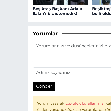
Beşiktaş Başkanı Adalı:
Beşiktaş
Salah'ı biz istemedik!
belli old
Yorumlar
Gönder
Yorum yazarak
topluluk kurallarımızı
ka
üstleniyorsunuz. Yazılan yorumlardan Ye