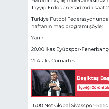
Haftanın açılış müsabakasında 
Tayyip Erdoğan Stadı'nda saat 20
Türkiye Futbol Federasyonundan 
haftanın maç programı şöyle:
Yarın:
20.00 ikas Eyüpspor-Fenerbahç
21 Aralık Cumartesi:
Beşiktaş Baş
İçeriği Görüntül
16.00 Net Global Sivasspor-Ree