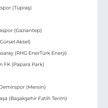
spor (Tüpraş)
aspor (Gaziantep)
Gürsel Aksel)
asaray (RHG EnerTürk Enerji)
m FK (Papara Park)
Demirspor (Mersin)
a (Başakşehir Fatih Terim)