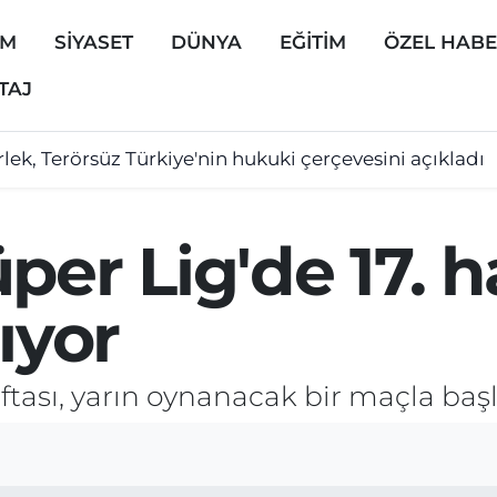
EM
SİYASET
DÜNYA
EĞİTİM
ÖZEL HAB
TAJ
lek, Terörsüz Türkiye'nin hukuki çerçevesini açıkladı
per Lig'de 17. h
ıyor
aftası, yarın oynanacak bir maçla baş