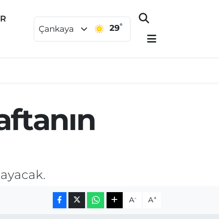
ER
°
29
Çankaya
aftanın
layacak.
-
+
A
A