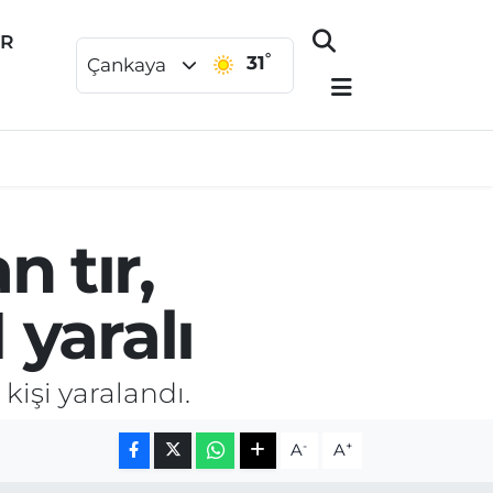
ER
°
31
Çankaya
n tır,
 yaralı
kişi yaralandı.
-
+
A
A