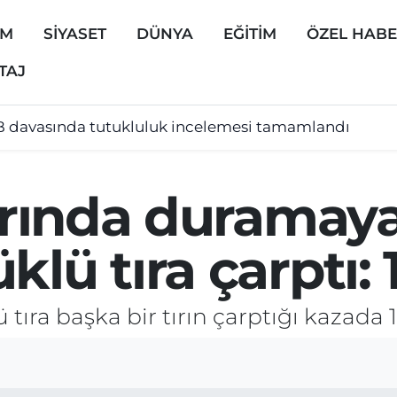
EM
SİYASET
DÜNYA
EĞİTİM
ÖZEL HAB
TAJ
B davasında tutukluluk incelemesi tamamlandı
larında duramaya
lü tıra çarptı: 1
tıra başka bir tırın çarptığı kazada 1 