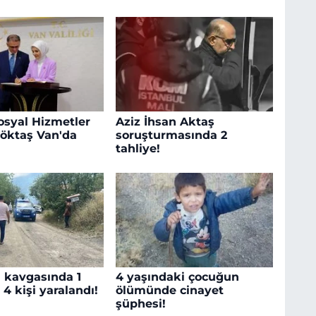
Sosyal Hizmetler
Aziz İhsan Aktaş
öktaş Van'da
soruşturmasında 2
tahliye!
i kavgasında 1
4 yaşındaki çocuğun
, 4 kişi yaralandı!
ölümünde cinayet
şüphesi!