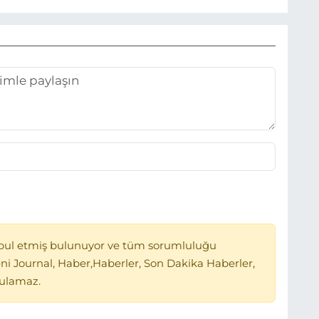
bul etmiş bulunuyor ve tüm sorumluluğu
ni Journal, Haber,Haberler, Son Dakika Haberler,
tulamaz.