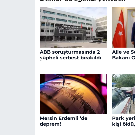
ABB soruşturmasında 2
Aile ve 
şüpheli serbest bırakıldı
Bakanı G
Mersin Erdemli ‘de
Park yer
deprem!
kişi öldü