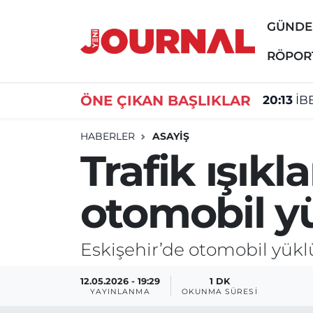
GÜND
GÜNDEM
Nöbetçi Eczaneler
RÖPOR
SİYASET
Hava Durumu
ÖNE ÇIKAN BAŞLIKLAR
20:13
İB
SAĞLIK
Trafik Durumu
HABERLER
ASAYİŞ
Trafik ışık
DÜNYA
Süper Lig Puan Durumu ve Fikstür
otomobil yük
EĞİTİM
Tüm Manşetler
ÖZEL HABER
Son Dakika Haberleri
Eskişehir’de otomobil yüklü 
Haber Arşivi
12.05.2026 - 19:29
1 DK
YAYINLANMA
OKUNMA SÜRESI