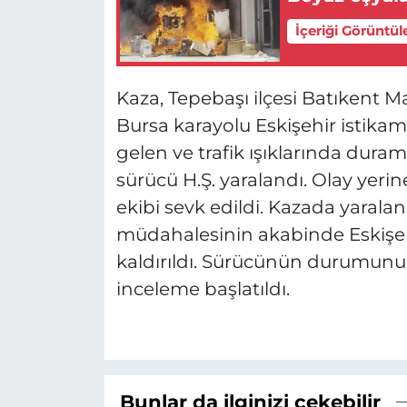
İçeriği Görüntül
Kaza, Tepebaşı ilçesi Batıkent M
Bursa karayolu Eskişehir istikam
gelen ve trafik ışıklarında duram
sürücü H.Ş. yaralandı. Olay yeri
ekibi sevk edildi. Kazada yaralana
müdahalesinin akabinde Eskişe
kaldırıldı. Sürücünün durumunun 
inceleme başlatıldı.
Bunlar da ilginizi çekebilir