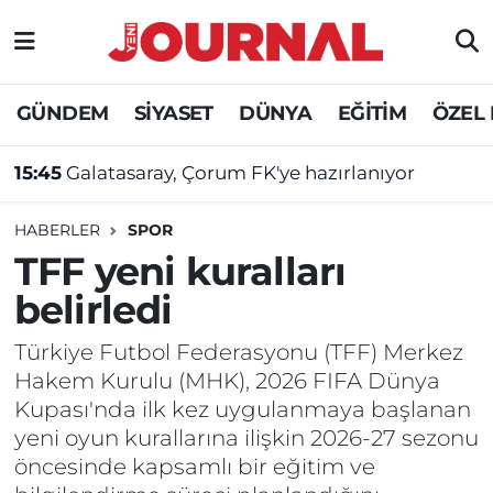
GÜNDEM
Nöbetçi Eczaneler
GÜNDEM
SİYASET
DÜNYA
EĞİTİM
ÖZEL
SİYASET
Hava Durumu
15:45
Galatasaray, Çorum FK'ye hazırlanıyor
SAĞLIK
Trafik Durumu
HABERLER
SPOR
DÜNYA
Süper Lig Puan Durumu ve Fikstür
TFF yeni kuralları
belirledi
EĞİTİM
Tüm Manşetler
Türkiye Futbol Federasyonu (TFF) Merkez
ÖZEL HABER
Son Dakika Haberleri
Hakem Kurulu (MHK), 2026 FIFA Dünya
Kupası'nda ilk kez uygulanmaya başlanan
Haber Arşivi
yeni oyun kurallarına ilişkin 2026-27 sezonu
öncesinde kapsamlı bir eğitim ve