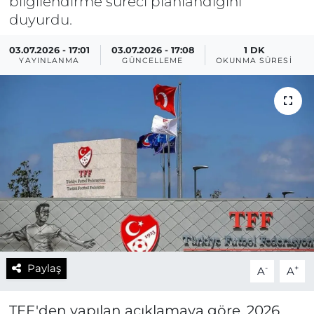
bilgilendirme süreci planlandığını
duyurdu.
03.07.2026 - 17:01
03.07.2026 - 17:08
1 DK
YAYINLANMA
GÜNCELLEME
OKUNMA SÜRESI
Paylaş
-
+
A
A
TFF'den yapılan açıklamaya göre, 2026