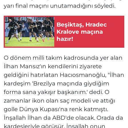
yarı final maçını unutamadığını söyledi.
Beşiktaş, Hradec
Kralove maçına
hazır!
O dönem milli takım kadrosunda yer alan
İlhan Mansız'ın kendilerini ziyarete
geldiğini hatırlatan Hacıosmanoğlu, "İlhan
kardeşim 'Brezilya maçında giydiğim
forma sana yakışır başkanım.' dedi. O
zamanlar ikon olan saç modeli ve attığı
golle Dünya Kupası'na renk katmıştı.
İnşallah İlhan da ABD'de olacak. Orada da
kardeşleriyle görüşür. İnşallah onun