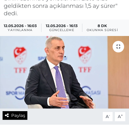
geldikten sonra açıklanması 1,5 ay sürer"
dedi.
12.05.2026 - 16:03
12.05.2026 - 16:13
8 DK
YAYINLANMA
GÜNCELLEME
OKUNMA SÜRESI
Paylaş
-
+
A
A