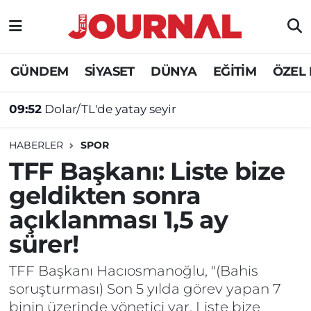
GÜNDEM
Nöbetçi Eczaneler
GÜNDEM
SİYASET
DÜNYA
EĞİTİM
ÖZEL
09:52
Dolar/TL'de yatay seyir
SİYASET
Hava Durumu
09:44
Cinayet şüphelilerine İHA destekli operasyon!
SAĞLIK
Trafik Durumu
HABERLER
SPOR
DÜNYA
Süper Lig Puan Durumu ve Fikstür
TFF Başkanı: Liste bize
geldikten sonra
EĞİTİM
Tüm Manşetler
açıklanması 1,5 ay
ÖZEL HABER
Son Dakika Haberleri
sürer!
Haber Arşivi
TFF Başkanı Hacıosmanoğlu, "(Bahis
soruşturması) Son 5 yılda görev yapan 7
binin üzerinde yönetici var. Liste bize