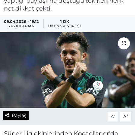
yaptığı paylaşıma düştüğü tek kelimelik
not dikkat çekti.
09.04.2026 - 19:12
1 DK
YAYINLANMA
OKUNMA SÜRESI
Paylaş
-
+
A
A
Süper Lig ekiplerinden Kocaelispor'da