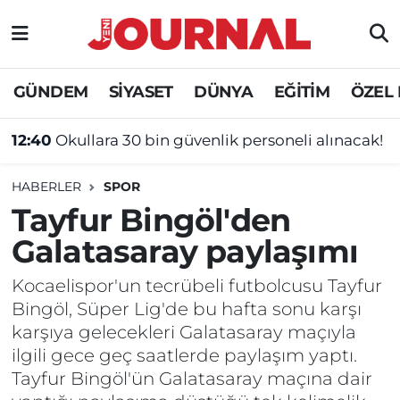
GÜNDEM
Nöbetçi Eczaneler
GÜNDEM
SİYASET
DÜNYA
EĞİTİM
ÖZEL
SİYASET
Hava Durumu
12:40
Okullara 30 bin güvenlik personeli alınacak!
SAĞLIK
Trafik Durumu
HABERLER
SPOR
DÜNYA
Süper Lig Puan Durumu ve Fikstür
Tayfur Bingöl'den
Galatasaray paylaşımı
EĞİTİM
Tüm Manşetler
Kocaelispor'un tecrübeli futbolcusu Tayfur
ÖZEL HABER
Son Dakika Haberleri
Bingöl, Süper Lig'de bu hafta sonu karşı
karşıya gelecekleri Galatasaray maçıyla
Haber Arşivi
ilgili gece geç saatlerde paylaşım yaptı.
Tayfur Bingöl'ün Galatasaray maçına dair