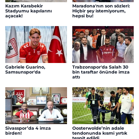
Kazım Karabekir
Maradona'nın son sözleri:
Stadyumu kapılarını
Hiçbir şey istemiyorum,
açacak!
hepsi bu!
Gabriele Guarino,
Trabzonspor'da Salah 30
Samsunspor'da
bin taraftar önünde imza
attı
Sivasspor’da 4 imza
Oosterwolde’nin adale
birden!
tendonunda kısmi yırtık
tespit edildi