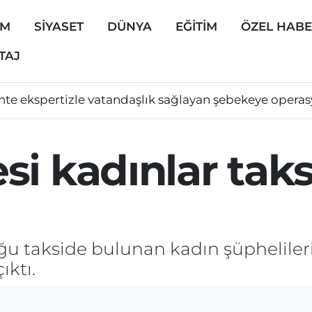
EM
SİYASET
DÜNYA
EĞİTİM
ÖZEL HAB
TAJ
hte ekspertizle vatandaşlık sağlayan şebekeye opera
i kadınlar tak
ğu takside bulunan kadın şüphelileri
ıktı.