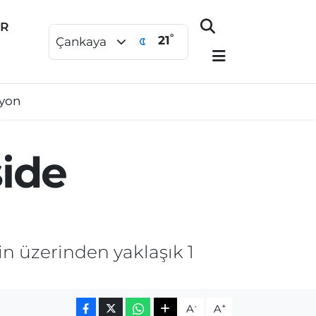
ER
°
21
Çankaya
syon
side
n üzerinden yaklaşık 1
-
+
A
A