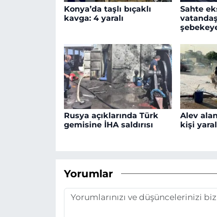
Konya’da taşlı bıçaklı
Sahte ek
kavga: 4 yaralı
vatandaş
şebekey
Rusya açıklarında Türk
Alev ala
gemisine İHA saldırısı
kişi yara
Yorumlar