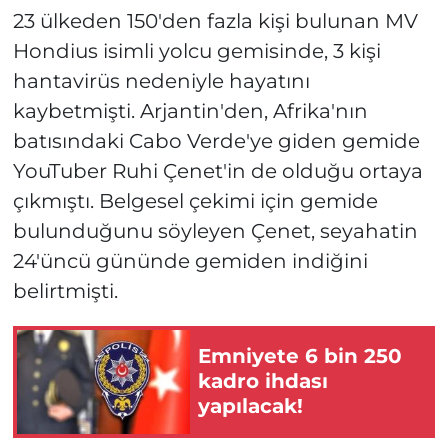
23 ülkeden 150'den fazla kişi bulunan MV
Hondius isimli yolcu gemisinde, 3 kişi
hantavirüs nedeniyle hayatını
kaybetmişti. Arjantin'den, Afrika'nın
batısındaki Cabo Verde'ye giden gemide
YouTuber Ruhi Çenet'in de olduğu ortaya
çıkmıştı. Belgesel çekimi için gemide
bulunduğunu söyleyen Çenet, seyahatin
24'üncü gününde gemiden indiğini
belirtmişti.
Emniyete 6 bin 250
kadro ihdası
yapılacak!