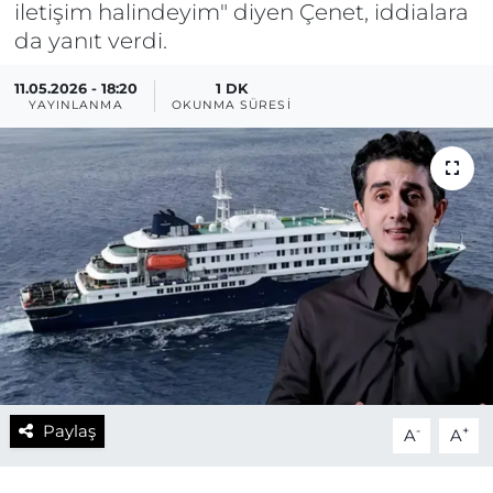
iletişim halindeyim" diyen Çenet, iddialara
da yanıt verdi.
11.05.2026 - 18:20
1 DK
YAYINLANMA
OKUNMA SÜRESI
Paylaş
-
+
A
A