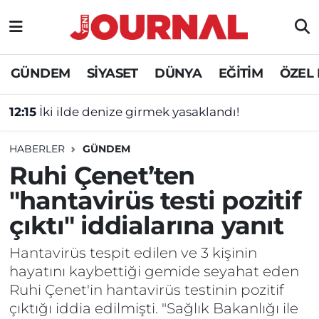
GÜNDEM
Nöbetçi Eczaneler
GÜNDEM
SİYASET
DÜNYA
EĞİTİM
ÖZEL
SİYASET
Hava Durumu
12:15
İki ilde denize girmek yasaklandı!
SAĞLIK
Trafik Durumu
HABERLER
GÜNDEM
DÜNYA
Süper Lig Puan Durumu ve Fikstür
Ruhi Çenet’ten
"hantavirüs testi pozitif
EĞİTİM
Tüm Manşetler
çıktı" iddialarına yanıt
ÖZEL HABER
Son Dakika Haberleri
Hantavirüs tespit edilen ve 3 kişinin
hayatını kaybettiği gemide seyahat eden
Haber Arşivi
Ruhi Çenet'in hantavirüs testinin pozitif
çıktığı iddia edilmişti. "Sağlık Bakanlığı ile