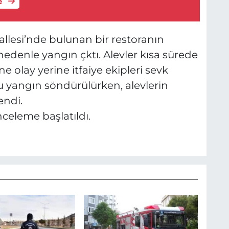
e
allesi’nde bulunan bir restoranın
edenle yangın çktı. Alevler kısa sürede
e olay yerine itfaiye ekipleri sevk
cu yangın söndürülürken, alevlerin
endi.
nceleme başlatıldı.