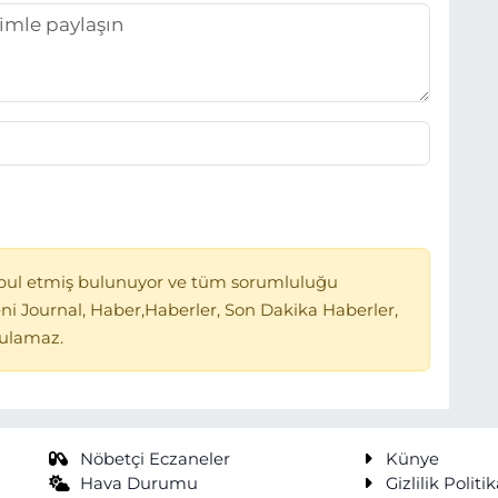
bul etmiş bulunuyor ve tüm sorumluluğu
ni Journal, Haber,Haberler, Son Dakika Haberler,
tulamaz.
Nöbetçi Eczaneler
Künye
Hava Durumu
Gizlilik Politik