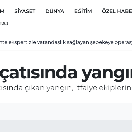
EM
SİYASET
DÜNYA
EĞİTİM
ÖZEL HAB
TAJ
hte ekspertizle vatandaşlık sağlayan şebekeye opera
çatısında yangı
tısında çıkan yangın, itfaiye ekipler