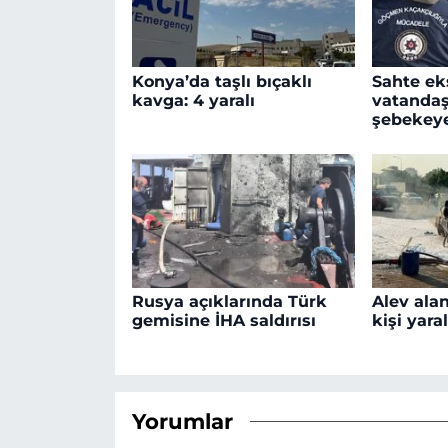
Konya’da taşlı bıçaklı
Sahte ek
kavga: 4 yaralı
vatandaş
şebekey
Rusya açıklarında Türk
Alev ala
gemisine İHA saldırısı
kişi yara
Yorumlar