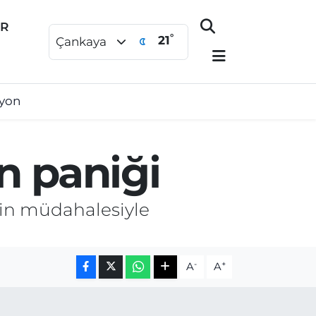
ER
°
21
Çankaya
syon
n paniği
inin müdahalesiyle
-
+
A
A