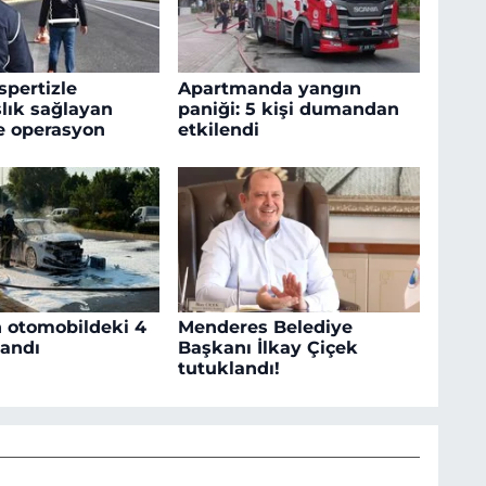
spertizle
Apartmanda yangın
lık sağlayan
paniği: 5 kişi dumandan
e operasyon
etkilendi
n otomobildeki 4
Menderes Belediye
landı
Başkanı İlkay Çiçek
tutuklandı!