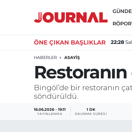
GÜND
GÜNDEM
Nöbetçi Eczaneler
RÖPOR
SİYASET
Hava Durumu
ÖNE ÇIKAN BAŞLIKLAR
22:28
Sa
SAĞLIK
Trafik Durumu
HABERLER
ASAYİŞ
Restoranın 
DÜNYA
Süper Lig Puan Durumu ve Fikstür
EĞİTİM
Tüm Manşetler
Bingöl’de bir restoranın ça
söndürüldü.
ÖZEL HABER
Son Dakika Haberleri
16.06.2026 - 19:11
1 DK
Haber Arşivi
YAYINLANMA
OKUNMA SÜRESI