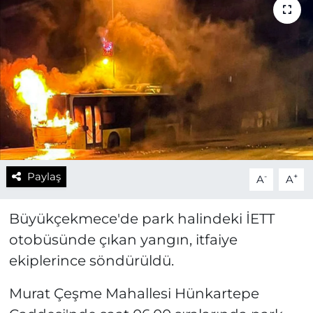
Paylaş
-
+
A
A
Büyükçekmece'de park halindeki İETT
otobüsünde çıkan yangın, itfaiye
ekiplerince söndürüldü.
Murat Çeşme Mahallesi Hünkartepe