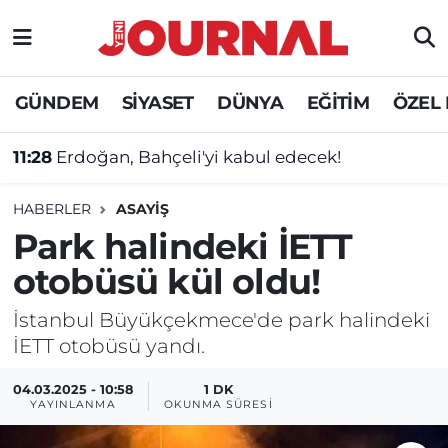
GÜNDEM
Nöbetçi Eczaneler
GÜNDEM
SİYASET
DÜNYA
EĞİTİM
ÖZEL
SİYASET
Hava Durumu
11:28
Erdoğan, Bahçeli'yi kabul edecek!
SAĞLIK
Trafik Durumu
HABERLER
ASAYİŞ
DÜNYA
Süper Lig Puan Durumu ve Fikstür
Park halindeki İETT
otobüsü kül oldu!
EĞİTİM
Tüm Manşetler
İstanbul Büyükçekmece'de park halindeki
ÖZEL HABER
Son Dakika Haberleri
İETT otobüsü yandı.
Haber Arşivi
04.03.2025 - 10:58
1 DK
YAYINLANMA
OKUNMA SÜRESI