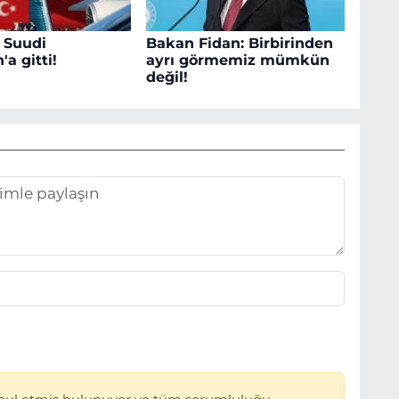
 Suudi
Bakan Fidan: Birbirinden
'a gitti!
ayrı görmemiz mümkün
değil!