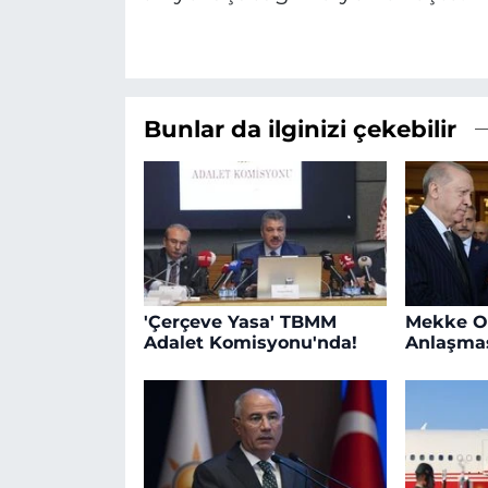
Bunlar da ilginizi çekebilir
'Çerçeve Yasa' TBMM
Mekke O
Adalet Komisyonu'nda!
Anlaşmas