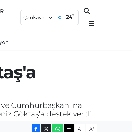
ER
°
24
Çankaya
syon
aş'a
ğı ve Cumhurbaşkanı'na
iz Göktaş'a destek verdi.
-
+
A
A