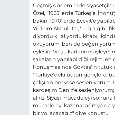
Geçmiş dönemlerde siyasetçilere
Özel, "1965’lerde Türkeş’e, İnönü'
bakın. 1970’lerde Ecevit'e yapıla
Yıldırım Akbulut'a, ‘Tuğla gibi’ fı
diyordu ki, alıyordu kitabı, ‘İç
okuyorum, ben de beğeniyorum’ 
eylesin. Ve şu kadarını söyleyelim
şakaların yapılabildiği rejim, en
Konuşmasında Göktaş'ın tutukl
"Türkiye'deki bütün gençlere, 
çalışılan herkese sesleniyorum. 
kardeşim Deniz'e sesleniyorum;
alırız. Siyasi mücadeleyi sonun
mücadeleyi kazanacağız ya da yol
bir yol açacağız" diye konuştu.