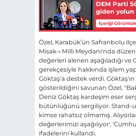
DEM Parti S
giden yolun 
İçeriği Görüntül
Özel, Karabük’ün Safranbolu ilçe
Misak-ı Milli Meydanı'nda düze
değerleri alenen aşağıladığı ve
gerekçesiyle hakkında işlem ya
Göktaş'a destek verdi. Göktaş'ın
gösterildiğini savunan Özel, "
Deniz Göktaş kardeşim eser serg
bütünlüğünü sergiliyor. Stand-up 
kimse rahatsız olmamış. Alıyorlar
değerlerimizi aşağılıyor', 'Cumh
ifadelerini kullandı.