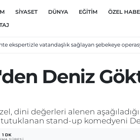
EM
SİYASET
DÜNYA
EĞİTİM
ÖZEL HAB
TAJ
hte ekspertizle vatandaşlık sağlayan şebekeye opera
'den Deniz Gökt
l, dini değerleri alenen aşağıladı
e tutuklanan stand-up komedyeni Den
1 DK
NMA SÜRESI