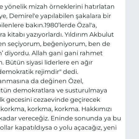
 yönelik mizah örneklerini hatırlatan
ye, Demirel'e yapılabilen şakalara bir
bilenlere bakın.1980’lerde Özal'a,
kra kitabı yazıyorlardı. Yıldırım Akbulut
inden seçiyorum, beğeniyorum, ben de
diyordu. Allah gani gani rahmet
. Bütün siyasi liderlere en ağır
 demokratik rejimdir" dedi.
anmasına da değinen Özel,
bütün demokratlara ve susturulmaya
İlk gecesini cezaevinde geçirecek
 korkma, korkma, korkma. Hakkımızı
a kadar vereceğiz. Eninde sonunda ya bu
lar kapatıldıysa o yolu açacağız, yeni