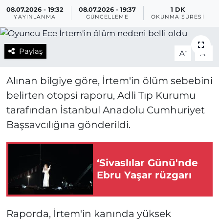
08.07.2026 - 19:32
08.07.2026 - 19:37
1 DK
YAYINLANMA
GÜNCELLEME
OKUNMA SÜRESI
Paylaş
-
+
A
A
Alınan bilgiye göre, İrtem'in ölüm sebebini
belirten otopsi raporu, Adli Tıp Kurumu
tarafından İstanbul Anadolu Cumhuriyet
Başsavcılığına gönderildi.
‘Sivaslılar Günü'nde
Ebru Yaşar rüzgarı
Raporda, İrtem'in kanında yüksek