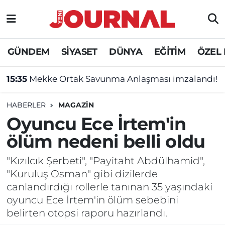
GÜNDEM
Nöbetçi Eczaneler
GÜNDEM
SİYASET
DÜNYA
EĞİTİM
ÖZEL
SİYASET
Hava Durumu
15:35
Mekke Ortak Savunma Anlaşması imzalandı!
SAĞLIK
Trafik Durumu
HABERLER
MAGAZİN
DÜNYA
Süper Lig Puan Durumu ve Fikstür
Oyuncu Ece İrtem'in
ölüm nedeni belli oldu
EĞİTİM
Tüm Manşetler
"Kızılcık Şerbeti", "Payitaht Abdülhamid",
ÖZEL HABER
Son Dakika Haberleri
"Kuruluş Osman" gibi dizilerde
canlandırdığı rollerle tanınan 35 yaşındaki
Haber Arşivi
oyuncu Ece İrtem'in ölüm sebebini
belirten otopsi raporu hazırlandı.