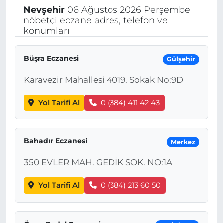
Nevşehir
06 Ağustos 2026 Perşembe
nöbetçi eczane adres, telefon ve
konumları
Büşra Eczanesi
Gülşehir
Karavezir Mahallesi 4019. Sokak No:9D
Yol Tarifi Al
0 (384) 411 42 43
Bahadır Eczanesi
Merkez
350 EVLER MAH. GEDİK SOK. NO:1A
Yol Tarifi Al
0 (384) 213 60 50