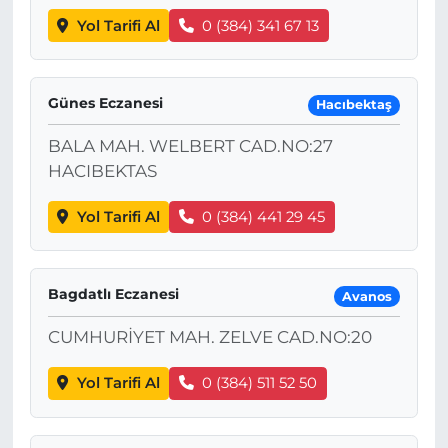
Yol Tarifi Al
0 (384) 341 67 13
Günes Eczanesi
Hacıbektaş
BALA MAH. WELBERT CAD.NO:27
HACIBEKTAS
Yol Tarifi Al
0 (384) 441 29 45
Bagdatlı Eczanesi
Avanos
CUMHURİYET MAH. ZELVE CAD.NO:20
Yol Tarifi Al
0 (384) 511 52 50