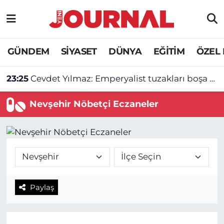
GÜNDEM
Nöbetçi Eczaneler
GÜNDEM
SİYASET
DÜNYA
EĞİTİM
ÖZEL
SİYASET
Hava Durumu
23:25
Cevdet Yılmaz: Emperyalist tuzakları boşa çıkarmaya devam edeceğiz
SAĞLIK
Trafik Durumu
Nevşehir Nöbetçi Eczaneler
DÜNYA
Süper Lig Puan Durumu ve Fikstür
EĞİTİM
Tüm Manşetler
ÖZEL HABER
Son Dakika Haberleri
Paylaş
Haber Arşivi