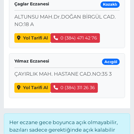
Çaglar Eczanesi
Kozaklı
ALTUNSU MAH.Dr.DOĞAN BİRGÜL CAD.
NO:18 A
Yol Tarifi Al
0 (384) 471 42 76
Yılmaz Eczanesi
Acıgöl
ÇAYIRLIK MAH. HASTANE CAD.NO:35 3
Yol Tarifi Al
0 (384) 311 26 36
Her eczane gece boyunca açık olmayabilir,
bazıları sadece gerektiğinde açık kalabilir