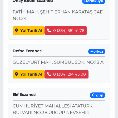
Önay Bedel Eczanesi
Derinkuyu
FATİH MAH. ŞEHİT ERHAN KARATAŞ CAD.
NO:24
Yol Tarifi Al
0 (384) 381 41 78
Defne Eczanesi
Merkez
GÜZELYURT MAH. SÜMBÜL SOK. NO:18 A
Yol Tarifi Al
0 (384) 214 45 00
Elıf Eczanesi
Ürgüp
CUMHURİYET MAHALLESİ ATATÜRK
BULVARI NO:38 ÜRGÜP NEVSEHIR