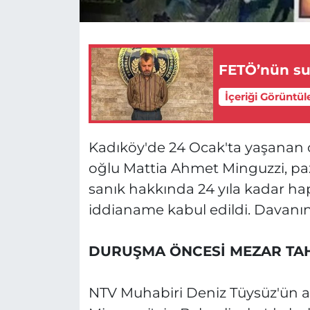
FETÖ’nün sui
İçeriği Görüntül
Kadıköy'de 24 Ocak'ta yaşanan o
oğlu Mattia Ahmet Minguzzi, paza
sanık hakkında 24 yıla kadar hap
iddianame kabul edildi. Davanı
DURUŞMA ÖNCESİ MEZAR TAH
NTV Muhabiri Deniz Tüysüz'ün ak