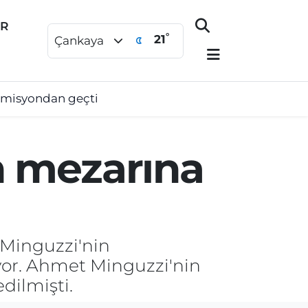
ER
°
21
Çankaya
 komisyondan geçti
n mezarına
 Minguzzi'nin
ıyor. Ahmet Minguzzi'nin
dilmişti.