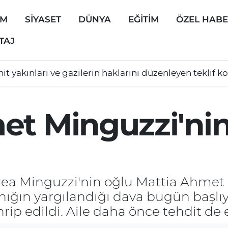
EM
SİYASET
DÜNYA
EĞİTİM
ÖZEL HAB
TAJ
hit yakınları ve gazilerin haklarını düzenleyen teklif
et Minguzzi'ni
drea Minguzzi'nin oğlu Mattia Ahmet
sanığın yargılandığı dava bugün başl
p edildi. Aile daha önce tehdit de e