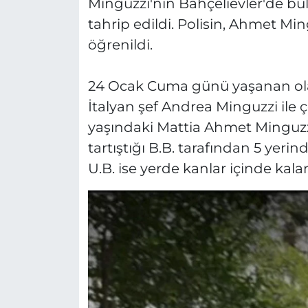
Minguzzi'nin Bahçelievler'de b
tahrip edildi. Polisin, Ahmet Mi
öğrenildi.
24 Ocak Cuma günü yaşanan olay
İtalyan şef Andrea Minguzzi ile ç
yaşındaki Mattia Ahmet Minguzzi
tartıştığı B.B. tarafından 5 yer
U.B. ise yerde kanlar içinde kala