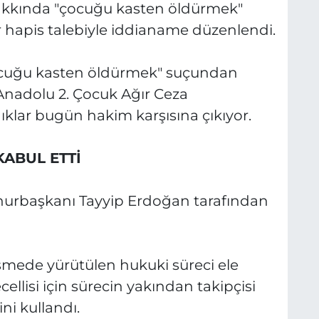
hakkında "çocuğu kasten öldürmek"
r hapis talebiyle iddianame düzenlendi.
çocuğu kasten öldürmek" suçundan
Anadolu 2. Çocuk Ağır Ceza
klar bugün hakim karşısına çıkıyor.
ABUL ETTİ
hurbaşkanı Tayyip Erdoğan tarafından
ede yürütülen hukuki süreci ele
ecellisi için sürecin yakından takipçisi
ni kullandı.