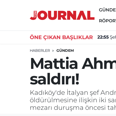
GÜND
GÜNDEM
Nöbetçi Eczaneler
RÖPOR
SİYASET
Hava Durumu
ÖNE ÇIKAN BAŞLIKLAR
22:55
Şe
SAĞLIK
Trafik Durumu
HABERLER
GÜNDEM
Mattia Ahm
DÜNYA
Süper Lig Puan Durumu ve Fikstür
saldırı!
EĞİTİM
Tüm Manşetler
ÖZEL HABER
Son Dakika Haberleri
Kadıköy'de İtalyan şef An
öldürülmesine ilişkin iki 
Haber Arşivi
mezarı duruşma öncesi tahri