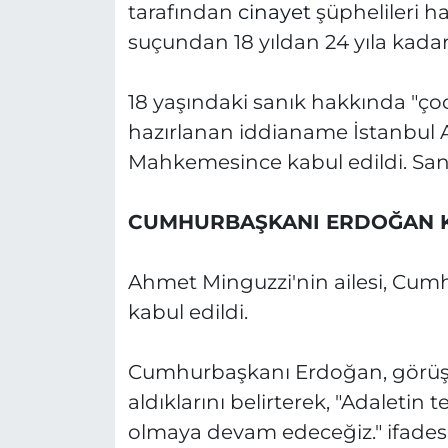
tarafından
cinayet
şüphelileri 
suçundan 18 yıldan 24 yıla kada
18 yaşındaki sanık hakkında "
hazırlanan iddianame İstanbul 
Mahkemesince kabul edildi. Sanı
CUMHURBAŞKANI ERDOĞAN K
Ahmet Minguzzi'nin ailesi, Cum
kabul edildi.
Cumhurbaşkanı Erdoğan, görüşm
aldıklarını belirterek, "Adaletin t
olmaya devam edeceğiz." ifadesi