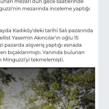
ulunan mezarı dün gece saatlerinde
nguzzi'nin mezarında inceleme yaptığı
da Kadıköy'deki tarihi Salı pazarında
ellist Yasemin Akıncılar'ın oğlu 15
 pazarda alışveriş yaptığı esnada
inden bıçaklanmıştı. Yanında bulunan
n Minguzzi'yi tekmelemişti.