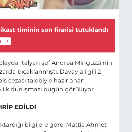
kast timinin son firarisi tutuklandı
e
layda İtalyan şef Andrea Minguzzi'nin
rda bıçaklanmıştı. Davayla ilgili 2
is cezası talebiyle hazırlanan
n ilk duruşması bugün görülüyor.
RİP EDİLDİ
tardığı bilgilere göre; Mattia Ahmet