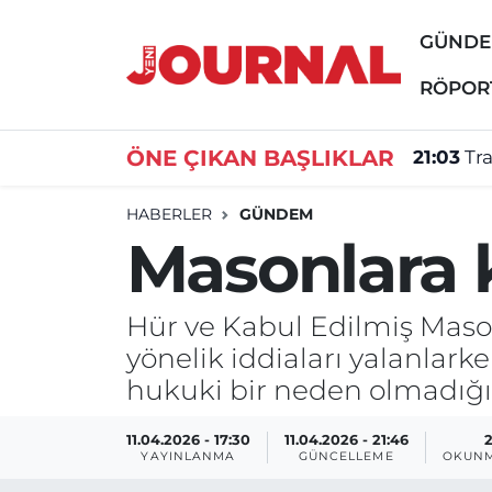
GÜND
GÜNDEM
Nöbetçi Eczaneler
RÖPOR
SİYASET
Hava Durumu
ÖNE ÇIKAN BAŞLIKLAR
21:03
Tr
SAĞLIK
Trafik Durumu
HABERLER
GÜNDEM
Masonlara
DÜNYA
Süper Lig Puan Durumu ve Fikstür
EĞİTİM
Tüm Manşetler
Hür ve Kabul Edilmiş Maso
yönelik iddiaları yalanlark
ÖZEL HABER
Son Dakika Haberleri
hukuki bir neden olmadığını
Haber Arşivi
11.04.2026 - 17:30
11.04.2026 - 21:46
YAYINLANMA
GÜNCELLEME
OKUNM