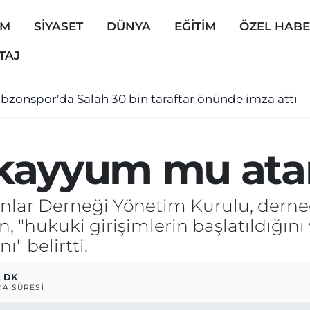
EM
SİYASET
DÜNYA
EĞİTİM
ÖZEL HAB
TAJ
abzonspor'da Salah 30 bin taraftar önünde imza attı
 kayyum mu ata
nlar Derneği Yönetim Kurulu, dern
en, "hukuki girişimlerin başlatıldığın
" belirtti.
2 DK
A SÜRESI