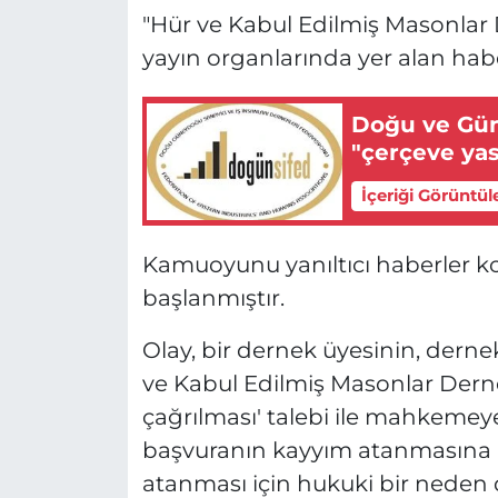
"Hür ve Kabul Edilmiş Masonlar 
yayın organlarında yer alan ha
Doğu ve Gün
"çerçeve ya
İçeriği Görüntül
Kamuoyunu yanıltıcı haberler ko
başlanmıştır.
Olay, bir dernek üyesinin, dernek
ve Kabul Edilmiş Masonlar Dern
çağrılması' talebi ile mahkeme
başvuranın kayyım atanmasına il
atanması için hukuki bir nede