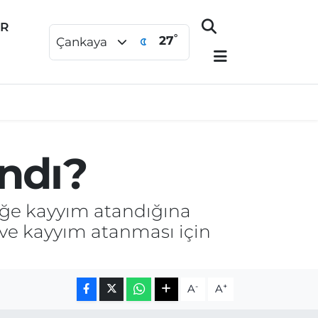
ER
°
27
Çankaya
ndı?
eğe kayyım atandığına
ı ve kayyım atanması için
-
+
A
A