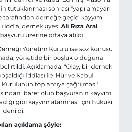
'
in tutuklanması sonrası "yapılamayan
 tarafından derneğe geçici kayyım
su iddia, dernek üyesi
Ali Rıza Aral
şvuru üzerine ortaya atıldı.
Derneği Yönetim Kurulu ise söz konusu
amada; yönetide bir boşluk olduğuna
elirtildi. Açıklamada,
"Olay, bir dernek
şaldığı iddiası ile 'Hür ve Kabul
 Kurulunun toplantıya çağrılması'
sından ibaret olup başvuranın kayyım
madığı gibi kayyım atanması için hukuki
"
denildi.
ılan açıklama şöyle: