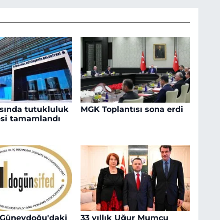
sında tutukluluk
MGK Toplantısı sona erdi
si tamamlandı
 Güneydoğu'daki
33 yıllık Uğur Mumcu