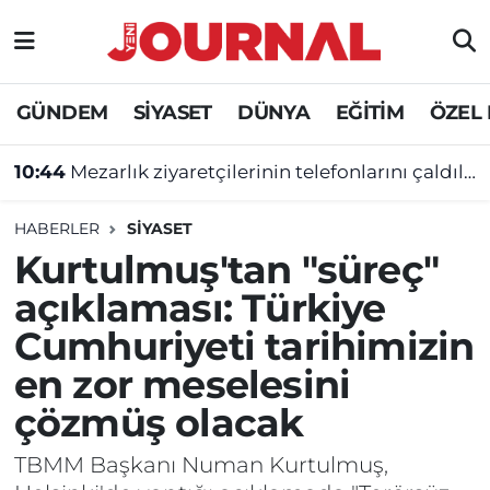
GÜNDEM
Nöbetçi Eczaneler
GÜNDEM
SİYASET
DÜNYA
EĞİTİM
ÖZEL
10:44
Mezarlık ziyaretçilerinin telefonlarını çaldılar
SİYASET
Hava Durumu
10:40
Güneydoğu Gazeteciler Cemiyeti Başkanı Bozarslan’dan milletvekillerine çağrı: “Çözümden ve barıştan korkmayın”
SAĞLIK
Trafik Durumu
HABERLER
SİYASET
DÜNYA
Süper Lig Puan Durumu ve Fikstür
Kurtulmuş'tan "süreç"
açıklaması: Türkiye
EĞİTİM
Tüm Manşetler
Cumhuriyeti tarihimizin
ÖZEL HABER
Son Dakika Haberleri
en zor meselesini
çözmüş olacak
Haber Arşivi
TBMM Başkanı Numan Kurtulmuş,