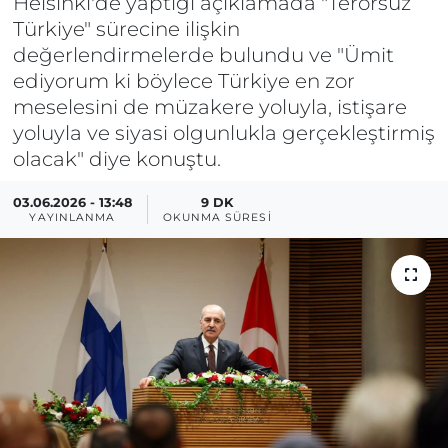
Helsinki'de yaptığı açıklamada "Terörsüz
Türkiye" sürecine ilişkin
değerlendirmelerde bulundu ve "Ümit
ediyorum ki böylece Türkiye en zor
meselesini de müzakere yoluyla, istişare
yoluyla ve siyasi olgunlukla gerçekleştirmiş
olacak" diye konuştu.
03.06.2026 - 13:48
9 DK
YAYINLANMA
OKUNMA SÜRESI