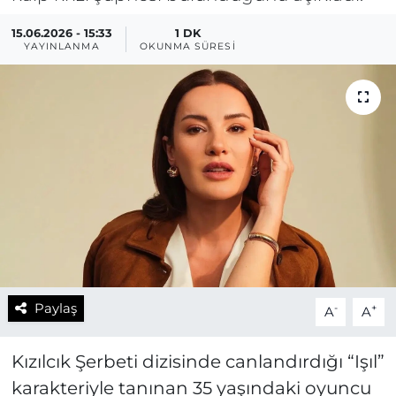
15.06.2026 - 15:33
1 DK
YAYINLANMA
OKUNMA SÜRESI
Paylaş
-
+
A
A
Kızılcık Şerbeti dizisinde canlandırdığı “Işıl”
karakteriyle tanınan 35 yaşındaki oyuncu