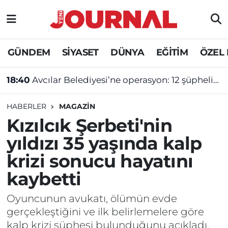
GÜNDEM
Nöbetçi Eczaneler
GÜNDEM
SİYASET
DÜNYA
EĞİTİM
ÖZEL
SİYASET
Hava Durumu
18:40
Avcılar Belediyesi’ne operasyon: 12 şüpheliye tutuklama talebi
SAĞLIK
Trafik Durumu
HABERLER
MAGAZİN
DÜNYA
Süper Lig Puan Durumu ve Fikstür
Kızılcık Şerbeti'nin
yıldızı 35 yaşında kalp
EĞİTİM
Tüm Manşetler
krizi sonucu hayatını
ÖZEL HABER
Son Dakika Haberleri
kaybetti
Haber Arşivi
Oyuncunun avukatı, ölümün evde
gerçekleştiğini ve ilk belirlemelere göre
kalp krizi şüphesi bulunduğunu açıkladı.