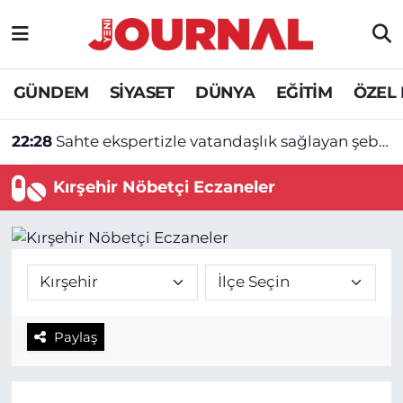
GÜNDEM
Nöbetçi Eczaneler
GÜNDEM
SİYASET
DÜNYA
EĞİTİM
ÖZEL
SİYASET
Hava Durumu
22:28
Sahte ekspertizle vatandaşlık sağlayan şebekeye operasyon
SAĞLIK
Trafik Durumu
Kırşehir Nöbetçi Eczaneler
DÜNYA
Süper Lig Puan Durumu ve Fikstür
EĞİTİM
Tüm Manşetler
ÖZEL HABER
Son Dakika Haberleri
Paylaş
Haber Arşivi