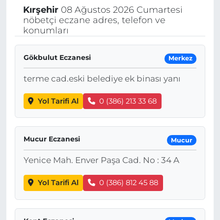
Kırşehir
08 Ağustos 2026 Cumartesi
nöbetçi eczane adres, telefon ve
konumları
Gökbulut Eczanesi
Merkez
terme cad.eski belediye ek binası yanı
Yol Tarifi Al
0 (386) 213 33 68
Mucur Eczanesi
Mucur
Yenice Mah. Enver Paşa Cad. No : 34 A
Yol Tarifi Al
0 (386) 812 45 88