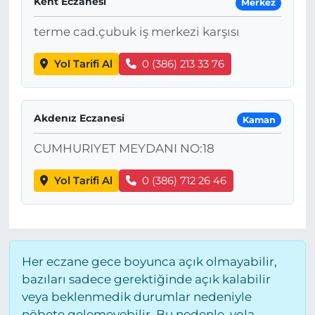
Kent Eczanesi
Merkez
terme cad.çubuk iş merkezi karşısı
Yol Tarifi Al
0 (386) 213 33 76
Akdenız Eczanesi
Kaman
CUMHURIYET MEYDANI NO:18
Yol Tarifi Al
0 (386) 712 26 46
Her eczane gece boyunca açık olmayabilir,
bazıları sadece gerektiğinde açık kalabilir
veya beklenmedik durumlar nedeniyle
nöbete gelemeyebilir. Bu nedenle, yola