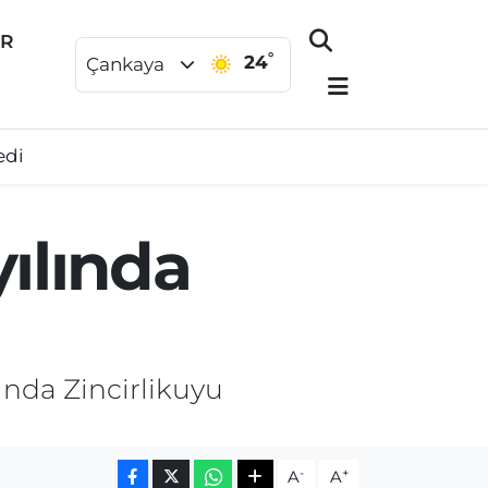
ER
°
24
Çankaya
edi
yılında
ında Zincirlikuyu
-
+
A
A