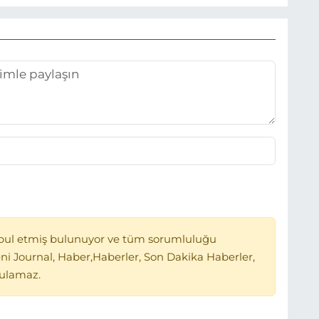
bul etmiş bulunuyor ve tüm sorumluluğu
ni Journal, Haber,Haberler, Son Dakika Haberler,
tulamaz.