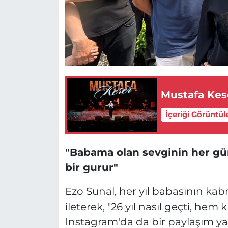
Mustafa Kes
İçeriği Görüntül
"Babama olan sevginin her g
bir gurur"
Ezo Sunal, her yıl babasının kab
ileterek, "26 yıl nasıl geçti, h
Instagram'da da bir paylaşım ya