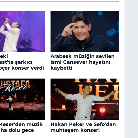
deki
Arabesk müziğin sevilen
t'te şarkıcı
ismi Cansever hayatını
öçer konser verdi
kaybetti
Keser'den müzik
Hakan Peker ve Sefo'dan
ha dolu gece
muhteşem konser!