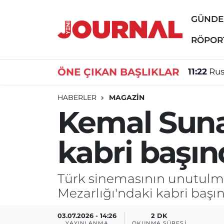
GÜND
GÜNDEM
Nöbetçi Eczaneler
RÖPOR
SİYASET
Hava Durumu
ÖNE ÇIKAN BAŞLIKLAR
11:22
Rus
SAĞLIK
Trafik Durumu
HABERLER
MAGAZİN
Kemal Sunal
DÜNYA
Süper Lig Puan Durumu ve Fikstür
kabri başın
EĞİTİM
Tüm Manşetler
ÖZEL HABER
Son Dakika Haberleri
Türk sinemasının unutulmaz
Mezarlığı'ndaki kabri başın
Haber Arşivi
03.07.2026 - 14:26
2 DK
YAYINLANMA
OKUNMA SÜRESI