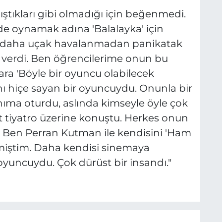
lıştıkları gibi olmadığı için beğenmedi.
mde oynamak adına 'Balalayka' için
at daha uçak havalanmadan panikatak
ı verdi. Ben öğrencilerime onun bu
ara 'Böyle bir oyuncu olabilecek
nı hiçe sayan bir oyuncuydu. Onunla bir
ıma oturdu, aslında kimseyle öyle çok
tiyatro üzerine konuştu. Herkes onun
r. Ben Perran Kutman ile kendisini 'Ham
iştim. Daha kendisi sinemaya
yuncuydu. Çok dürüst bir insandı."