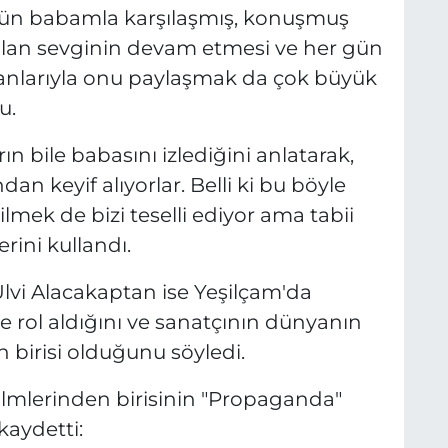
dün babamla karşılaşmış, konuşmuş
 olan sevginin devam etmesi ve her gün
anlarıyla onu paylaşmak da çok büyük
u.
ın bile babasını izlediğini anlatarak,
n keyif alıyorlar. Belli ki bu böyle
mek de bizi teselli ediyor ama tabii
rini kullandı.
 Ulvi Alacakaptan ise Yeşilçam'da
le rol aldığını ve sanatçının dünyanın
n birisi olduğunu söyledi.
filmlerinden birisinin "Propaganda"
kaydetti: