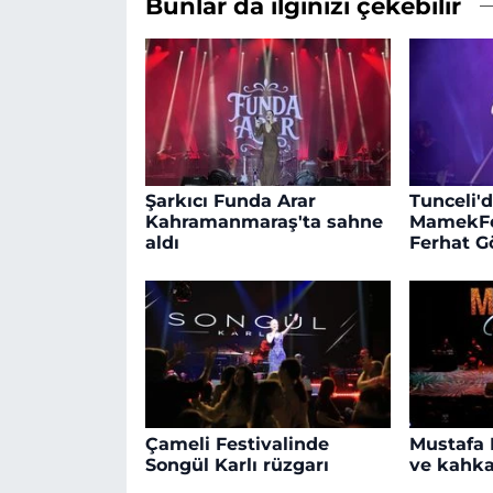
Bunlar da ilginizi çekebilir
Şarkıcı Funda Arar
Tunceli'
Kahramanmaraş'ta sahne
MamekFes
aldı
Ferhat G
Çameli Festivalinde
Mustafa 
Songül Karlı rüzgarı
ve kahka