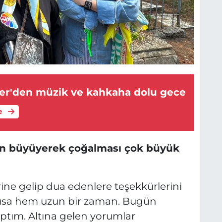
er'den müzik ve kahkaha dolu gece
e
ün büyüyerek çoğalması çok büyük
rine gelip dua edenlere teşekkürlerini
em kısa hem uzun bir zaman. Bugün
ptım. Altına gelen yorumlar