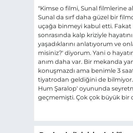
"Kimse o filmi, Sunal filmlerine a
Sunal da sırf daha güzel bir fil
uçağa binmeyi kabul etti. Fak
sonrasında kalp kriziyle hayatın
yaşadıklarını anlatıyorum ve onl
misiniz?' diyorum. Yani o hayatı
anım daha var. Bir mekanda yan
konuşmazdı ama benimle 3 saat 
tiyatrodan geldiğini de bilmiyo
Hum Şaralop' oyununda seyretm
geçmemişti. Çok çok büyük bir o