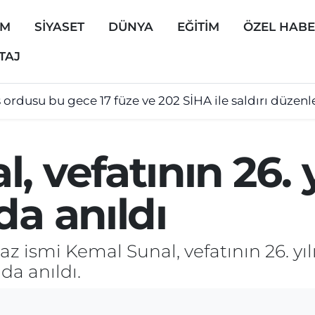
EM
SİYASET
DÜNYA
EĞİTİM
ÖZEL HAB
TAJ
 ordusu bu gece 17 füze ve 202 SİHA ile saldırı düzenl
, vefatının 26. 
da anıldı
 ismi Kemal Sunal, vefatının 26. yıl
da anıldı.