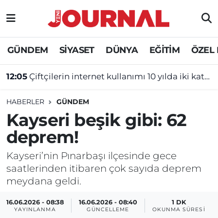
GÜNDEM
Nöbetçi Eczaneler
GÜNDEM
SİYASET
DÜNYA
EĞİTİM
ÖZEL
SİYASET
Hava Durumu
12:05
Çiftçilerin internet kullanımı 10 yılda iki katını aştı!
SAĞLIK
Trafik Durumu
HABERLER
GÜNDEM
DÜNYA
Süper Lig Puan Durumu ve Fikstür
Kayseri beşik gibi: 62
deprem!
EĞİTİM
Tüm Manşetler
Kayseri’nin Pınarbaşı ilçesinde gece
ÖZEL HABER
Son Dakika Haberleri
saatlerinden itibaren çok sayıda deprem
meydana geldi.
Haber Arşivi
16.06.2026 - 08:38
16.06.2026 - 08:40
1 DK
YAYINLANMA
GÜNCELLEME
OKUNMA SÜRESI