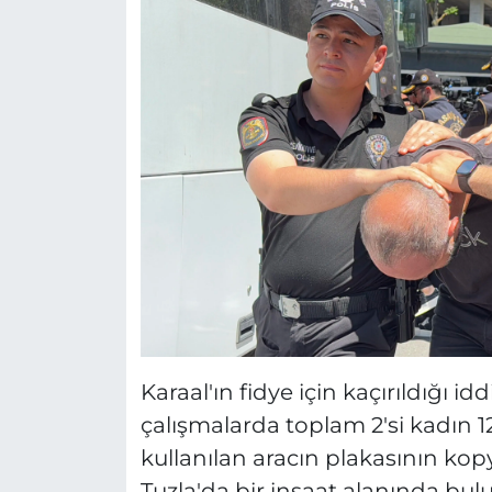
Karaal'ın fidye için kaçırıldığı idd
çalışmalarda toplam 2'si kadın 12
kullanılan aracın plakasının ko
Tuzla'da bir inşaat alanında bulun