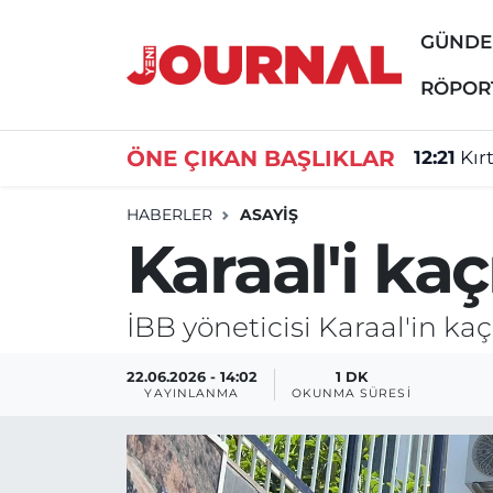
GÜND
GÜNDEM
Nöbetçi Eczaneler
RÖPOR
SİYASET
Hava Durumu
ÖNE ÇIKAN BAŞLIKLAR
12:21
Kır
SAĞLIK
Trafik Durumu
HABERLER
ASAYİŞ
Karaal'i kaç
DÜNYA
Süper Lig Puan Durumu ve Fikstür
EĞİTİM
Tüm Manşetler
İBB yöneticisi Karaal'in kaçı
ÖZEL HABER
Son Dakika Haberleri
22.06.2026 - 14:02
1 DK
YAYINLANMA
OKUNMA SÜRESI
Haber Arşivi