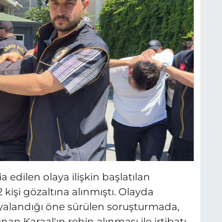
ia edilen olaya ilişkin başlatılan
 kişi gözaltına alınmıştı. Olayda
pyalandığı öne sürülen soruşturmada,
an Karaal'ın rehin alınması ile irtibatı