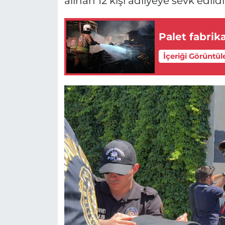
alınan 12 kişi adliyeye sevk edildi
Palet fabrika
İçeriği Görüntül