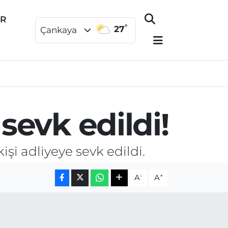
ER
°
27
Çankaya
 sevk edildi!
işi adliyeye sevk edildi.
-
+
A
A