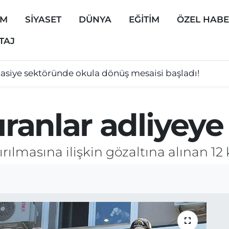
EM
SİYASET
DÜNYA
EĞİTİM
ÖZEL HAB
TAJ
tasiye sektöründe okula dönüş mesaisi başladı!
ıranlar adliyeye
rılmasına ilişkin gözaltına alınan 12 k