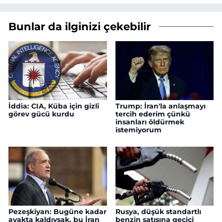
Bunlar da ilginizi çekebilir
İddia: CIA, Küba için gizli
Trump: İran'la anlaşmayı
görev gücü kurdu
tercih ederim çünkü
insanları öldürmek
istemiyorum
Pezeşkiyan: Bugüne kadar
Rusya, düşük standartlı
ayakta kaldıysak, bu İran
benzin satışına geçici