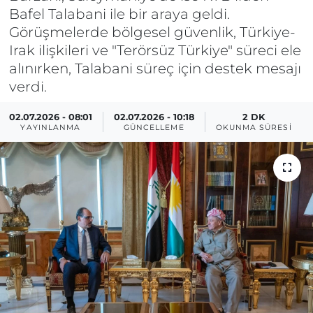
Bafel Talabani ile bir araya geldi.
Görüşmelerde bölgesel güvenlik, Türkiye-
Irak ilişkileri ve "Terörsüz Türkiye" süreci ele
alınırken, Talabani süreç için destek mesajı
verdi.
02.07.2026 - 08:01
02.07.2026 - 10:18
2 DK
YAYINLANMA
GÜNCELLEME
OKUNMA SÜRESI