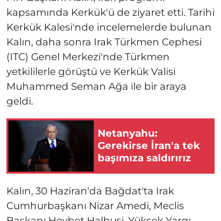
kapsamında Kerkük'ü de ziyaret etti. Tarihi
Kerkük Kalesi'nde incelemelerde bulunan
Kalın, daha sonra Irak Türkmen Cephesi
(ITC) Genel Merkezi'nde Türkmen
yetkililerle görüştü ve Kerkük Valisi
Muhammed Seman Ağa ile bir araya
geldi.
Netanyahu:
Gerekirse İran'a tek
başımıza saldırırız
Kalın, 30 Haziran'da Bağdat'ta Irak
Cumhurbaşkanı Nizar Amedi, Meclis
Başkanı Heybet Halbusi, Yüksek Yargı