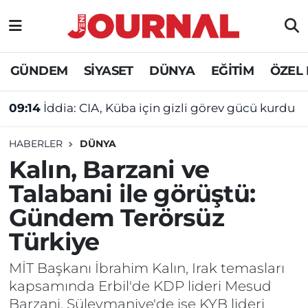
GÜNDEM
Nöbetçi Eczaneler
GÜNDEM
SİYASET
DÜNYA
EĞİTİM
ÖZEL
SİYASET
Hava Durumu
09:14
İddia: CIA, Küba için gizli görev gücü kurdu
SAĞLIK
Trafik Durumu
HABERLER
DÜNYA
DÜNYA
Süper Lig Puan Durumu ve Fikstür
Kalın, Barzani ve
Talabani ile görüştü:
EĞİTİM
Tüm Manşetler
Gündem Terörsüz
ÖZEL HABER
Son Dakika Haberleri
Türkiye
Haber Arşivi
MİT Başkanı İbrahim Kalın, Irak temasları
kapsamında Erbil'de KDP lideri Mesud
Barzani, Süleymaniye'de ise KYB lideri