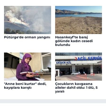
Pütürge'de orman yangını
Hasankeyf’te baraj
gölünde kadın cesedi
bulundu
"Anne beni kurtar" dedi,
Çocukların kavgasına
kayıplara karıştı
aileler dahil oldu: 1 ölü, 5
yaralı