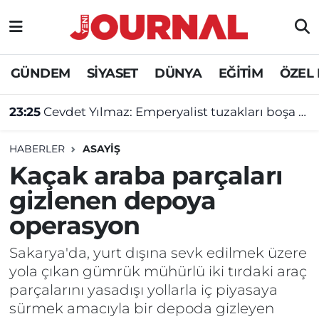
GÜNDEM
Nöbetçi Eczaneler
GÜNDEM
SİYASET
DÜNYA
EĞİTİM
ÖZEL
SİYASET
Hava Durumu
23:25
Cevdet Yılmaz: Emperyalist tuzakları boşa çıkarmaya devam edeceğiz
SAĞLIK
Trafik Durumu
HABERLER
ASAYİŞ
DÜNYA
Süper Lig Puan Durumu ve Fikstür
Kaçak araba parçaları
gizlenen depoya
EĞİTİM
Tüm Manşetler
operasyon
ÖZEL HABER
Son Dakika Haberleri
Sakarya'da, yurt dışına sevk edilmek üzere
yola çıkan gümrük mühürlü iki tırdaki araç
Haber Arşivi
parçalarını yasadışı yollarla iç piyasaya
sürmek amacıyla bir depoda gizleyen