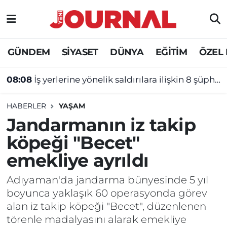
GÜNDEM
Nöbetçi Eczaneler
GÜNDEM
SİYASET
DÜNYA
EĞİTİM
ÖZEL
SİYASET
Hava Durumu
08:08
İş yerlerine yönelik saldırılara ilişkin 8 şüpheli tutuklandı
SAĞLIK
Trafik Durumu
HABERLER
YAŞAM
DÜNYA
Süper Lig Puan Durumu ve Fikstür
Jandarmanın iz takip
köpeği "Becet"
EĞİTİM
Tüm Manşetler
emekliye ayrıldı
ÖZEL HABER
Son Dakika Haberleri
Adıyaman'da jandarma bünyesinde 5 yıl
boyunca yaklaşık 60 operasyonda görev
Haber Arşivi
alan iz takip köpeği "Becet", düzenlenen
törenle madalyasını alarak emekliye