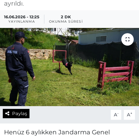
ayrıldı.
16.06.2026 - 12:25
2 DK
YAYINLANMA
OKUNMA SÜRESI
Paylaş
-
+
A
A
Henüz 6 aylıkken Jandarma Genel