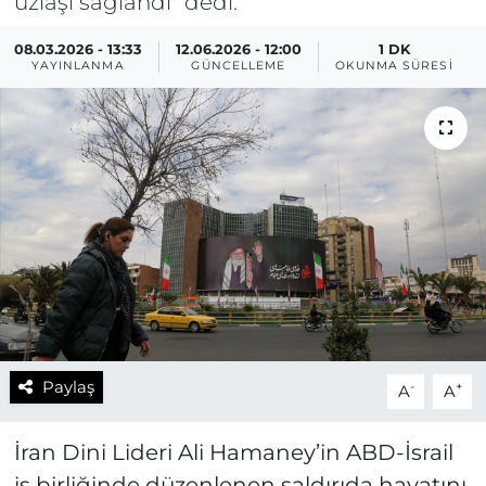
uzlaşı sağlandı" dedi.
08.03.2026 - 13:33
12.06.2026 - 12:00
1 DK
YAYINLANMA
GÜNCELLEME
OKUNMA SÜRESI
Paylaş
-
+
A
A
İran Dini Lideri Ali Hamaney’in ABD-İsrail
iş birliğinde düzenlenen saldırıda hayatını