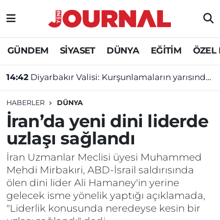
GÜNDEM
Nöbetçi Eczaneler
GÜNDEM
SİYASET
DÜNYA
EĞİTİM
ÖZEL
SİYASET
Hava Durumu
14:42
Diyarbakır Valisi: Kurşunlamaların yarısından fazlası ikili anlaşmazlıklardan!
SAĞLIK
Trafik Durumu
HABERLER
DÜNYA
DÜNYA
Süper Lig Puan Durumu ve Fikstür
İran’da yeni dini liderde
uzlaşı sağlandı
EĞİTİM
Tüm Manşetler
İran Uzmanlar Meclisi üyesi Muhammed
ÖZEL HABER
Son Dakika Haberleri
Mehdi Mirbakıri, ABD-İsrail saldırısında
ölen dini lider Ali Hamaney'in yerine
Haber Arşivi
gelecek isme yönelik yaptığı açıklamada,
"Liderlik konusunda neredeyse kesin bir