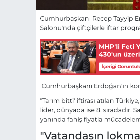
Cumhurbaşkanı Recep Tayyip Erd
Salonu'nda çiftçilerle iftar pro
MHP'li Feti 
430'un üzeri
İçeriği Görüntül
Cumhurbaşkanı Erdoğan'ın konu
"Tarım bitti' iftirası atılan Türk
lider, dünyada ise 8. sıradadır. S
yanında fahiş fiyatla mücadele
"Vatandaşın lokmas