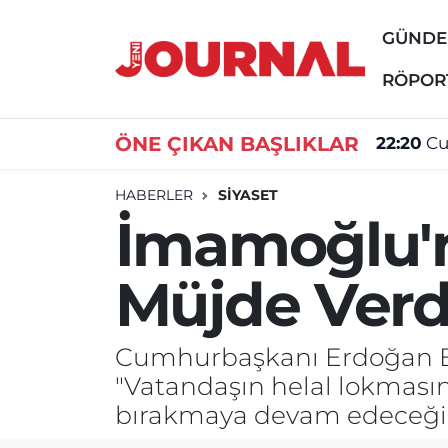
GÜND
GÜNDEM
Nöbetçi Eczaneler
RÖPOR
SİYASET
Hava Durumu
ÖNE ÇIKAN BAŞLIKLAR
22:20
Cu
SAĞLIK
Trafik Durumu
HABERLER
SİYASET
İmamoğlu'n
DÜNYA
Süper Lig Puan Durumu ve Fikstür
Müjde Verd
EĞİTİM
Tüm Manşetler
ÖZEL HABER
Son Dakika Haberleri
Cumhurbaşkanı Erdoğan Be
"Vatandaşın helal lokmasına
Haber Arşivi
bırakmaya devam edeceğiz"