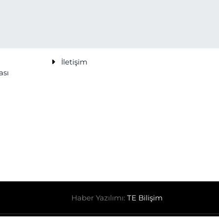
İletişim
ası
Haber Yazılımı:
TE Bilişim