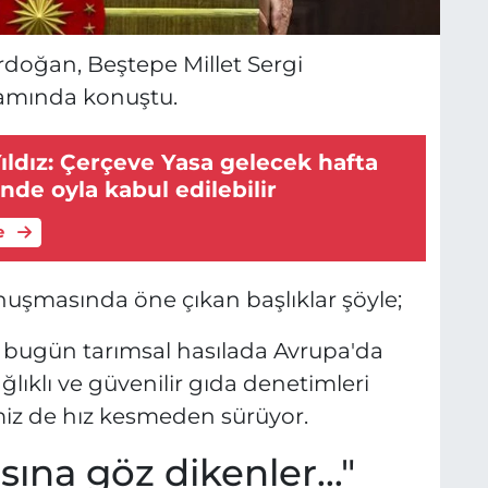
oğan, Beştepe Millet Sergi
gramında konuştu.
Yıldız: Çerçeve Yasa gelecek hafta
nde oyla kabul edilebilir
e
şmasında öne çıkan başlıklar şöyle;
iye, bugün tarımsal hasılada Avrupa'da
ağlıklı ve güvenilir gıda denetimleri
miz de hız kesmeden sürüyor.
ına göz dikenler..."