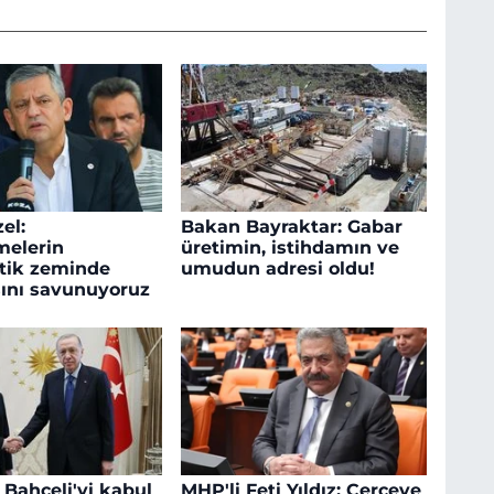
el:
Bakan Bayraktar: Gabar
melerin
üretimin, istihdamın ve
tik zeminde
umudun adresi oldu!
ını savunuyoruz
 Bahçeli'yi kabul
MHP'li Feti Yıldız: Çerçeve