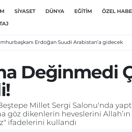
EM
SİYASET
DÜNYA
EĞİTİM
ÖZEL HAB
TAJ
mhurbaşkanı Erdoğan Suudi Arabistan’a gidecek
a Değinmedi Çi
i!
ştepe Millet Sergi Salonu'nda yapt
 göz dikenlerin heveslerini Allah’ın
 ifadelerini kullandı