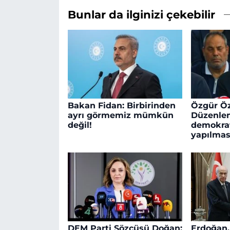
Bunlar da ilginizi çekebilir
Bakan Fidan: Birbirinden
Özgür Öz
ayrı görmemiz mümkün
Düzenle
değil!
demokra
yapılmas
DEM Parti Sözcüsü Doğan:
Erdoğan,