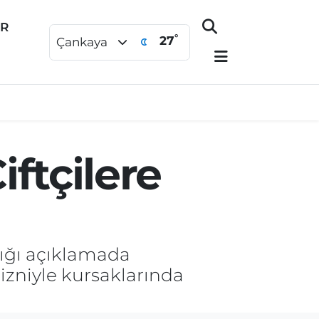
ER
°
27
Çankaya
ftçilere
ığı açıklamada
 izniyle kursaklarında