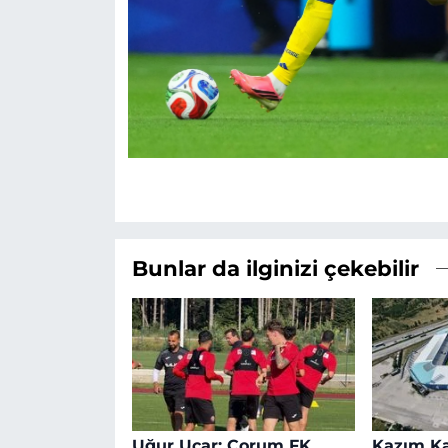
Bunlar da ilginizi çekebilir
Uğur Uçar: Çorum FK
Kazım Ka