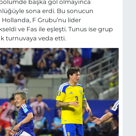
n bölümde başka gol olmayınca
nlüğüyle sona erdi. Bu sonucun
 Hollanda, F Grubu’nu lider
ldi ve Fas ile eşleşti. Tunus ise grup
 turnuvaya veda etti.