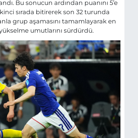
mlandı. Bu sonucun ardından puanını 5’e
inci sırada bitirerek son 32 turunda
4 puanla grup aşamasını tamamlayarak en
a yükselme umutlarını sürdürdü.