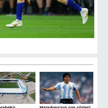
rabekir
Maradona'nın son sözleri: