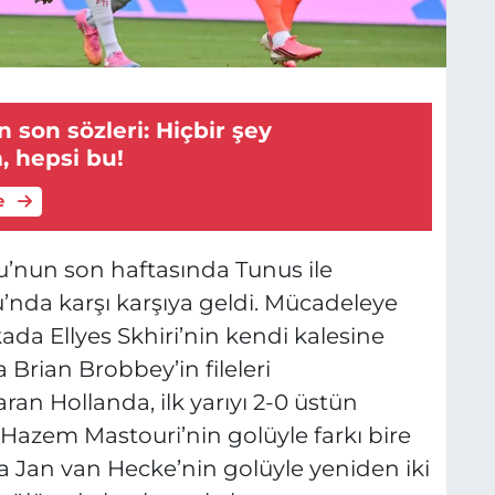
 son sözleri: Hiçbir şey
, hepsi bu!
e
’nun son haftasında Tunus ile
nda karşı karşıya geldi. Mücadeleye
kada Ellyes Skhiri’nin kendi kalesine
a Brian Brobbey’in fileleri
aran Hollanda, ilk yarıyı 2-0 üstün
Hazem Mastouri’nin golüyle farkı bire
a Jan van Hecke’nin golüyle yeniden iki