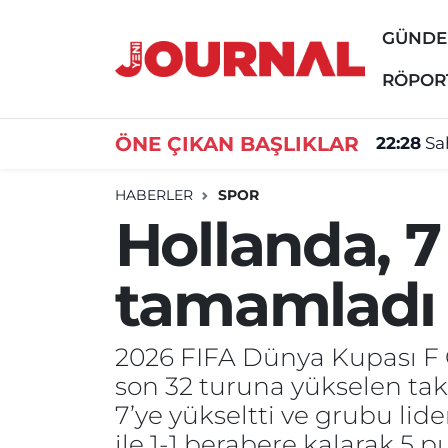
GÜND
GÜNDEM
Nöbetçi Eczaneler
RÖPOR
SİYASET
Hava Durumu
ÖNE ÇIKAN BAŞLIKLAR
22:28
Sa
SAĞLIK
Trafik Durumu
HABERLER
SPOR
Hollanda, 7
DÜNYA
Süper Lig Puan Durumu ve Fikstür
tamamladı
EĞİTİM
Tüm Manşetler
ÖZEL HABER
Son Dakika Haberleri
2026 FIFA Dünya Kupası F
son 32 turuna yükselen tak
Haber Arşivi
7’ye yükseltti ve grubu li
ile 1-1 berabere kalarak 5 p