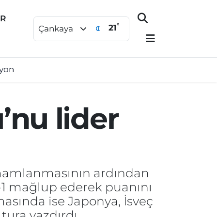
ER
°
21
Çankaya
syon
’nu lider
amamlanmasının ardından
3-1 mağlup ederek puanını
masında ise Japonya, İsveç
 tura yazdırdı.