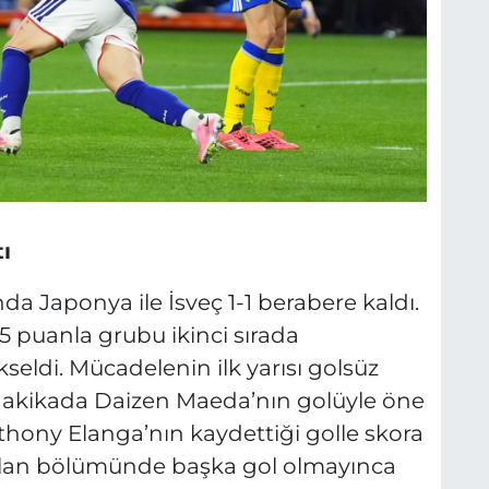
ı
a Japonya ile İsveç 1-1 berabere kaldı.
 puanla grubu ikinci sırada
eldi. Mücadelenin ilk yarısı golsüz
. dakikada Daizen Maeda’nın golüyle öne
thony Elanga’nın kaydettiği golle skora
alan bölümünde başka gol olmayınca