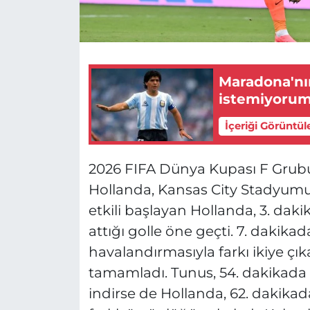
Maradona'nın
istemiyorum
İçeriği Görüntül
2026 FIFA Dünya Kupası F Grubu
Hollanda, Kansas City Stadyumu’
etkili başlayan Hollanda, 3. daki
attığı golle öne geçti. 7. dakikad
havalandırmasıyla farkı ikiye çık
tamamladı. Tunus, 54. dakikada 
indirse de Hollanda, 62. dakikad