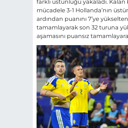
farklı üstünlüğü yakaladı. Kala
mücadele 3-1 Hollanda’nın üstü
ardından puanını 7’ye yükselten
tamamlayarak son 32 turuna yükse
aşamasını puansız tamamlayarak