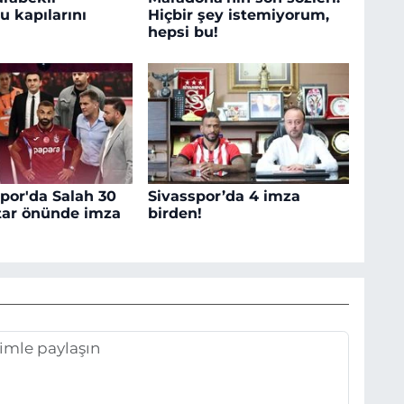
 kapılarını
Hiçbir şey istemiyorum,
hepsi bu!
por'da Salah 30
Sivasspor’da 4 imza
ftar önünde imza
birden!