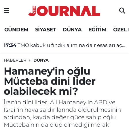
GÜNDEM
Nöbetçi Eczaneler
GÜNDEM
SİYASET
DÜNYA
EĞİTİM
ÖZEL
SİYASET
Hava Durumu
17:34
TMO kabuklu fındık alımına dair esasları açıkladı
SAĞLIK
Trafik Durumu
HABERLER
DÜNYA
DÜNYA
Süper Lig Puan Durumu ve Fikstür
Hamaney'in oğlu
Mücteba dini lider
EĞİTİM
Tüm Manşetler
olabilecek mi?
ÖZEL HABER
Son Dakika Haberleri
İran'ın dini lideri Ali Hamaney'in ABD ve
İsrail'in hava saldırılarında öldürülmesinin
Haber Arşivi
ardından, kayda değer güce sahip oğlu
Mücteba'nın da ölüp ölmediği merak