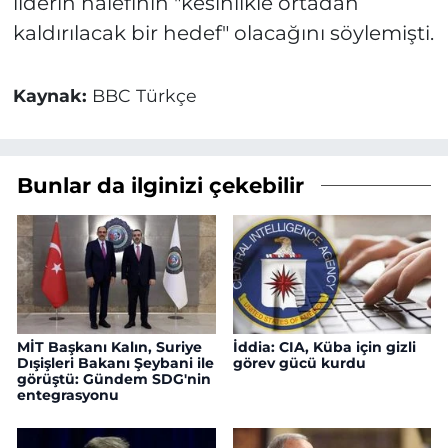
liderin halefinin "kesinlikle ortadan
kaldırılacak bir hedef" olacağını söylemişti.
Kaynak:
BBC Türkçe
Bunlar da ilginizi çekebilir
MİT Başkanı Kalın, Suriye
İddia: CIA, Küba için gizli
Dışişleri Bakanı Şeybani ile
görev gücü kurdu
görüştü: Gündem SDG'nin
entegrasyonu